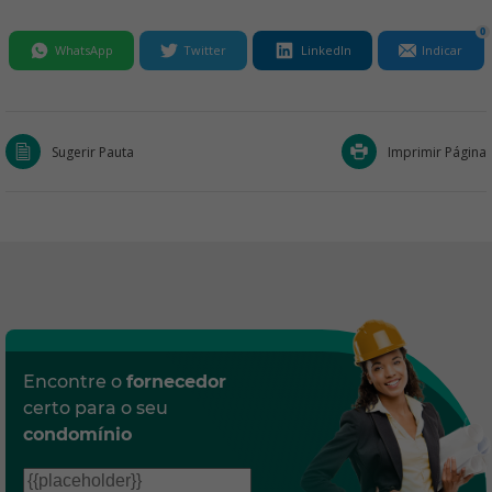
0
WhatsApp
Twitter
LinkedIn
Indicar
Sugerir Pauta
Imprimir Página
Encontre o
fornecedor
certo para o seu
condomínio