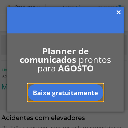
Produtos
Cotar
Anunciar
Planner de
comunicados
prontos
para
AGOSTO
Home
Informe-se
Notícias
Manutenção
Acidentes com elevadores
Manutenção
Baixe gratuitamente
Acidentes com elevadores