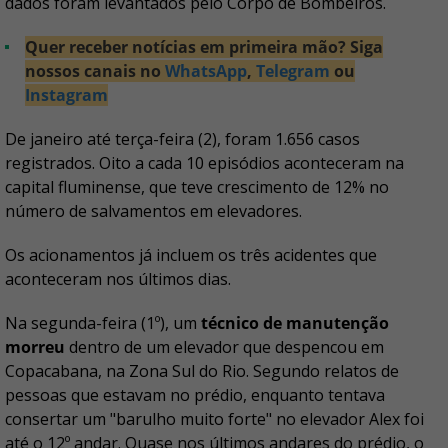
dados foram levantados pelo Corpo de Bombeiros.
Quer receber notícias em primeira mão? Siga
nossos canais no
WhatsApp
,
Telegram
ou
Instagram
De janeiro até terça-feira (2), foram 1.656 casos
registrados. Oito a cada 10 episódios aconteceram na
capital fluminense, que teve crescimento de 12% no
número de salvamentos em elevadores.
Os acionamentos já incluem os três acidentes que
aconteceram nos últimos dias.
Na segunda-feira (1º), um
técnico de manutenção
morreu
dentro de um elevador que despencou em
Copacabana, na Zona Sul do Rio. Segundo relatos de
pessoas que estavam no prédio, enquanto tentava
consertar um "barulho muito forte" no elevador Alex foi
até o 12º andar. Quase nos últimos andares do prédio, o