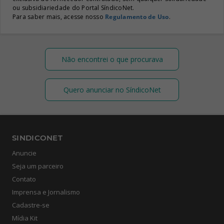
ou subsidiariedade do Portal SíndicoNet.
Para saber mais, acesse nosso
Regulamento de Uso
.
Não encontrei o que procurava
Quero anunciar no SíndicoNet
SINDICONET
Anuncie
Seja um parceiro
Contato
Imprensa e Jornalismo
Cadastre-se
Mídia Kit