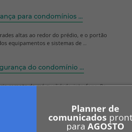
ança para condomínios ...
rades altas ao redor do prédio, e o portão
os equipamentos e sistemas de ...
egurança do condomínio ...
taria remota de má qualidade. interfone. Pa
aumentar a segurança, se não for ...
Planner de
comunicados
pron
para
AGOSTO