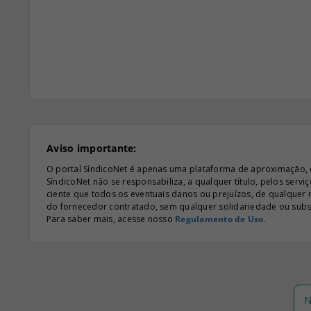
Aviso importante:
O portal SíndicoNet é apenas uma plataforma de aproximação, e n
SíndicoNet não se responsabiliza, a qualquer título, pelos serv
ciente que todos os eventuais danos ou prejuízos, de qualquer
do fornecedor contratado, sem qualquer solidariedade ou subsi
Para saber mais, acesse nosso
Regulamento de Uso
.
N