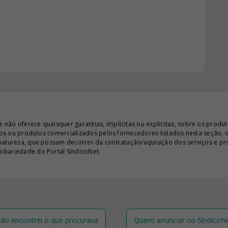
ão oferece quaisquer garantias, implícitas ou explicitas, sobre os produto
iços ou produtos comercializados pelos fornecedores listados nesta seção, 
 natureza, que possam decorrer da contratação/aquisição dos serviços e pr
diariedade do Portal SíndicoNet.
ão encontrei o que procurava
Quero anunciar no SíndicoN