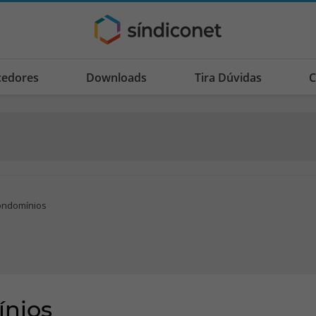
cedores
Downloads
Tira Dúvidas
C
ondomínios
ínios