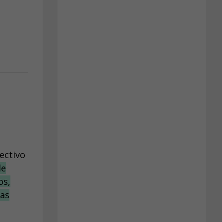
ectivo
de
os,
nas