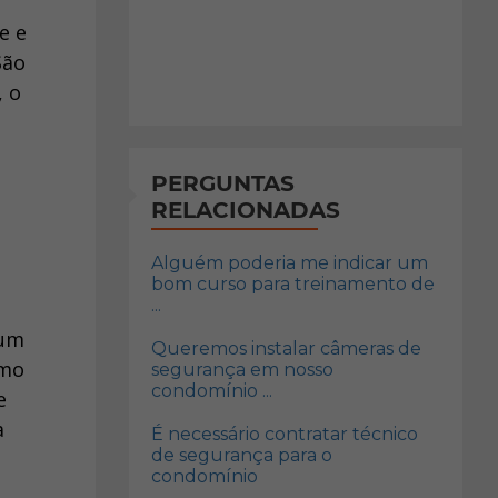
e e
São
, o
PERGUNTAS
RELACIONADAS
o
Alguém poderia me indicar um
bom curso para treinamento de
...
hum
Queremos instalar câmeras de
omo
segurança em nosso
condomínio ...
e
a
É necessário contratar técnico
de segurança para o
condomínio