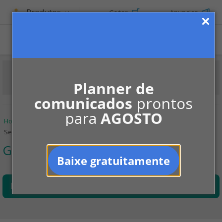
Produtos
Cotar
Anunciar
Planner de
comunicados
prontos
para
AGOSTO
Home
Informe-se
Convivência
Guia sobre Segurança
Segurança comunitária
Guia sobre Segurança
Baixe gratuitamente