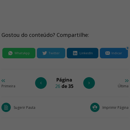
Gostou do conteúdo? Compartilhe:
0
WhatsApp
Twitter
LinkedIn
Indicar
Página
26
de 35
Primeira
Última
Sugerir Pauta
Imprimir Página