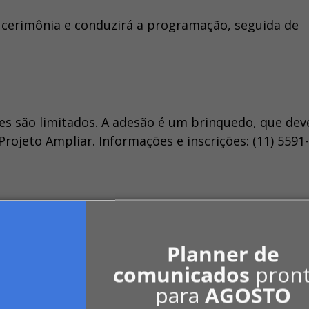
de cerimônia e conduzirá a programação, seguida de
tes são limitados. A adesão é um brinquedo, que dev
rojeto Ampliar. Informações e inscrições: (11) 5591
Planner de
comunicados
pron
ios - Introdução
para
AGOSTO