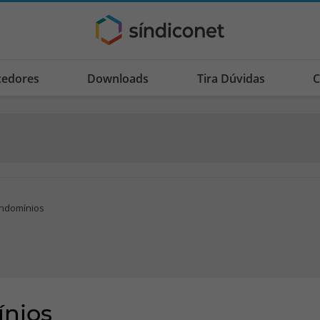
cedores
Downloads
Tira Dúvidas
C
ndomínios
nios