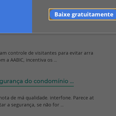
mentos e equipamentos contra assaltos a
Baixe gratuitamente
8/12/10 11:35 - Atualizado há ...
am controle de visitantes para evitar arra
 a AABIC, incentiva os ...
egurança do condomínio ...
emota de má qualidade. interfone. Parece at
r a segurança, se não for ...