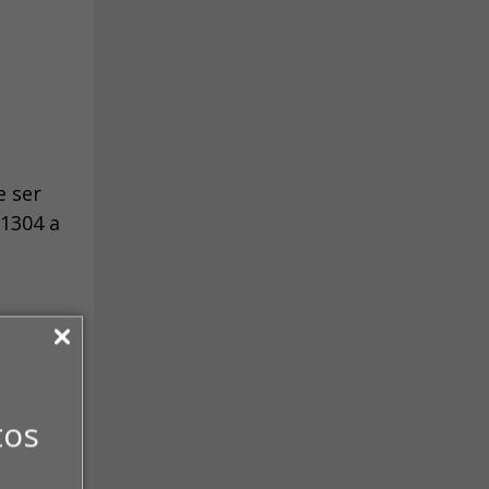
e ser
-1304 a
tos