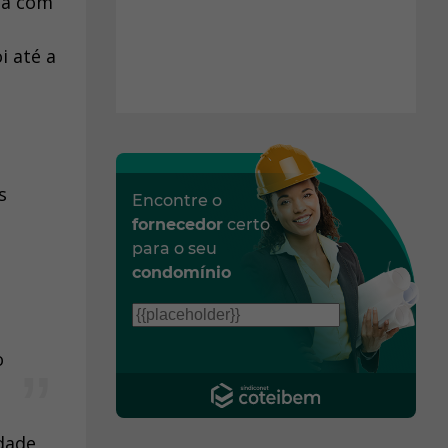
ta com
i até a
s
Encontre o
fornecedor
certo
para o seu
condomínio
o
dade,