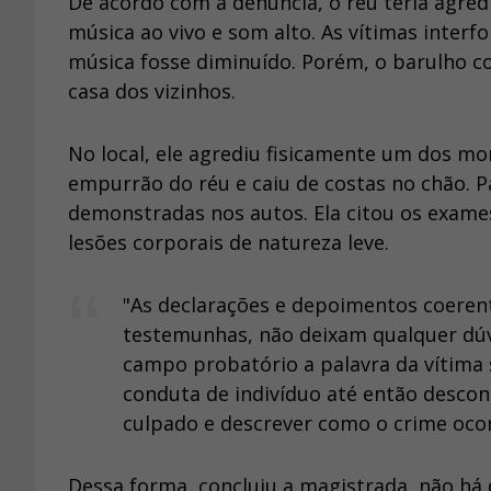
De acordo com a denúncia, o réu teria agred
música ao vivo e som alto. As vítimas inter
música fosse diminuído. Porém, o barulho con
casa dos vizinhos.
No local, ele agrediu fisicamente um dos mo
empurrão do réu e caiu de costas no chão. Pa
demonstradas nos autos. Ela citou os exames
lesões corporais de natureza leve.
"As declarações e depoimentos coerent
testemunhas, não deixam qualquer dúv
campo probatório a palavra da vítima s
conduta de indivíduo até então descon
culpado e descrever como o crime ocor
Dessa forma, concluiu a magistrada, não há q