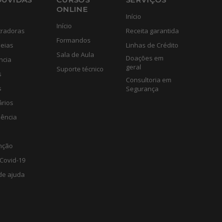
ONLINE
Início
Início
tradoras
Receita garantida
Formandos
eias
Linhas de Crédito
Sala de Aula
Doações em
ncia
geral
Suporte técnico
s
Consultoria em
s
Segurança
ários
lência
nção
Covid-19
de ajuda