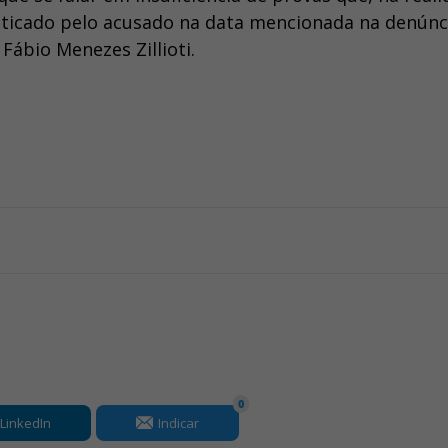
ticado pelo acusado na data mencionada na denúnci
ábio Menezes Zillioti.
0
LinkedIn
Indicar