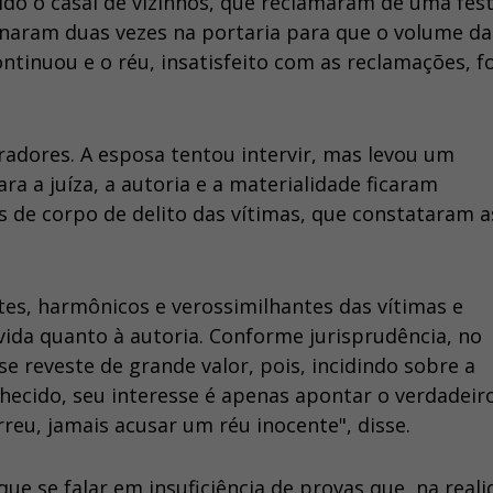
ido o casal de vizinhos, que reclamaram de uma fes
fonaram duas vezes na portaria para que o volume da
tinuou e o réu, insatisfeito com as reclamações, fo
radores. A esposa tentou intervir, mas levou um
ra a juíza, a autoria e a materialidade ficaram
 de corpo de delito das vítimas, que constataram a
es, harmônicos e verossimilhantes das vítimas e
ida quanto à autoria. Conforme jurisprudência, no
e reveste de grande valor, pois, incidindo sobre a
hecido, seu interesse é apenas apontar o verdadeir
reu, jamais acusar um réu inocente", disse.
ue se falar em insuficiência de provas que, na reali