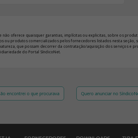
ão oferece quaisquer garantias, implícitas ou explicitas, sobre os produto
iços ou produtos comercializados pelos fornecedores listados nesta seção, 
 natureza, que possam decorrer da contratação/aquisição dos serviços e pr
diariedade do Portal SíndicoNet.
ão encontrei o que procurava
Quero anunciar no SíndicoN
T IA
FORNECEDORES
DOWNLOADS
TIRA 