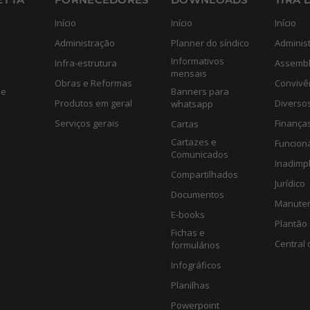
Início
Início
Início
Administração
Planner do síndico
Adminis
Informativos
Infra-estrutura
Assembl
mensais
Obras e Reformas
Convivê
de
Banners para
Produtos em geral
Diverso
whatsapp
Serviços gerais
Finança
Cartas
Cartazes e
Funcion
Comunicados
Inadimp
Compartilhados
Jurídico
Documentos
Manute
E-books
Plantão 
Fichas e
Central 
formulários
Infográficos
Planilhas
Powerpoint