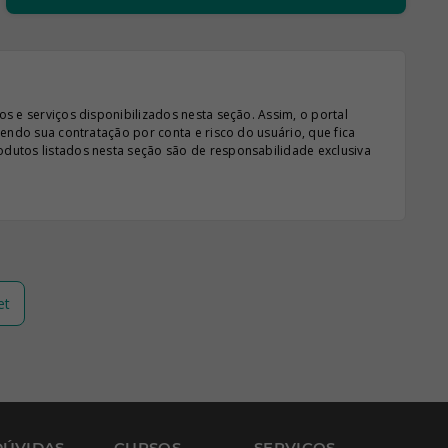
s e serviços disponibilizados nesta seção. Assim, o portal
sendo sua contratação por conta e risco do usuário, que fica
odutos listados nesta seção são de responsabilidade exclusiva
et
DÚVIDAS
CURSOS
SERVIÇOS