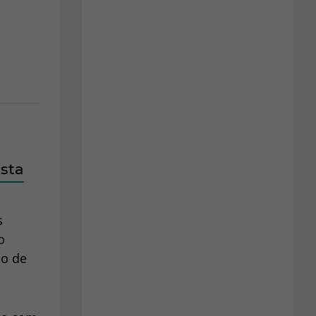
sta
s
o
to de