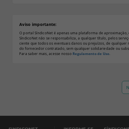
Aviso importante:
O portal SíndicoNet é apenas uma plataforma de aproximação, e n
SíndicoNet não se responsabiliza, a qualquer título, pelos serv
ciente que todos os eventuais danos ou prejuízos, de qualquer
do fornecedor contratado, sem qualquer solidariedade ou subsi
Para saber mais, acesse nosso
Regulamento de Uso
.
N
SINDICONET
INFORME-SE
SÍNDICONE