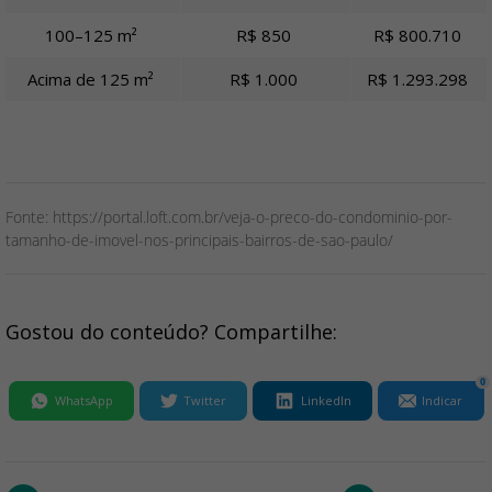
100–125 m²
R$ 850
R$ 800.710
Acima de 125 m²
R$ 1.000
R$ 1.293.298
Fonte: https://portal.loft.com.br/veja-o-preco-do-condominio-por-
tamanho-de-imovel-nos-principais-bairros-de-sao-paulo/
Gostou do conteúdo? Compartilhe:
0
WhatsApp
Twitter
LinkedIn
Indicar