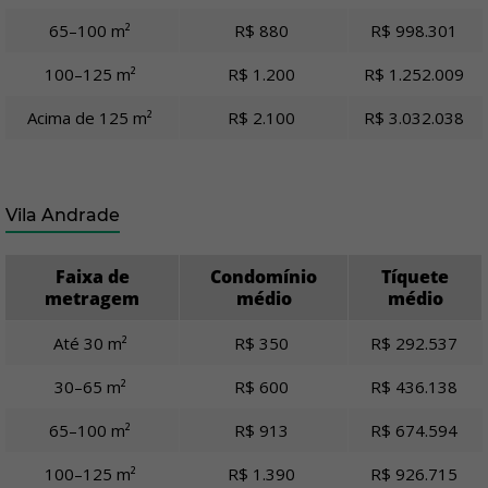
65–100 m²
R$ 880
R$ 998.301
100–125 m²
R$ 1.200
R$ 1.252.009
Acima de 125 m²
R$ 2.100
R$ 3.032.038
Vila Andrade
Faixa de
Condomínio
Tíquete
metragem
médio
médio
Até 30 m²
R$ 350
R$ 292.537
30–65 m²
R$ 600
R$ 436.138
65–100 m²
R$ 913
R$ 674.594
100–125 m²
R$ 1.390
R$ 926.715