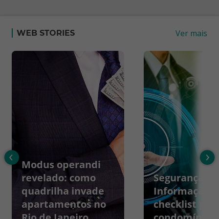
Ver mais
WEB STORIES
‹
›
Modus operandi
revelado: como
Segurança da
quadrilha invade
Informação:
apartamentos no
checklist par
Rio de Janeiro
condomínios