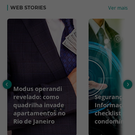
Ver mais
WEB STORIES
‹
›
Modus operandi
revelado: como
Segurança da
quadrilha invade
Informação:
apartamentos no
checklist par
Rio de Janeiro
condomínios