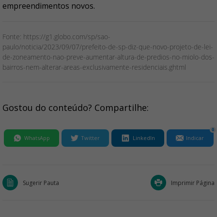
empreendimentos novos.
Fonte: https://g1.globo.com/sp/sao-
paulo/noticia/2023/09/07/prefeito-de-sp-diz-que-novo-projeto-de-lei-
de-zoneamento-nao-preve-aumentar-altura-de-predios-no-miolo-dos-
bairros-nem-alterar-areas-exclusivamente-residenciais.ghtml
Gostou do conteúdo? Compartilhe:
0
WhatsApp
Twitter
LinkedIn
Indicar
Sugerir Pauta
Imprimir Página