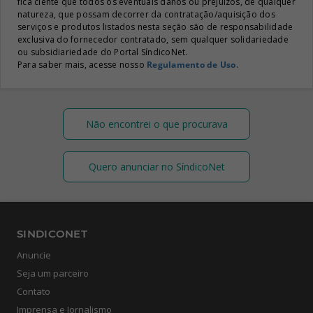
fica ciente que todos os eventuais danos ou prejuízos, de qualquer
natureza, que possam decorrer da contratação/aquisição dos
serviços e produtos listados nesta seção são de responsabilidade
exclusiva do fornecedor contratado, sem qualquer solidariedade
ou subsidiariedade do Portal SíndicoNet.
Para saber mais, acesse nosso
Regulamento de Uso
.
Não encontrei o que procurava
Quero anunciar no SíndicoNet
SINDICONET
Anuncie
Seja um parceiro
Contato
Imprensa e Jornalismo