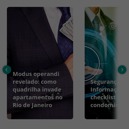
‹
›
Modus operandi
revelado: como
Segurança da
quadrilha invade
Informação:
apartamentos no
checklist par
Rio de Janeiro
condomínios