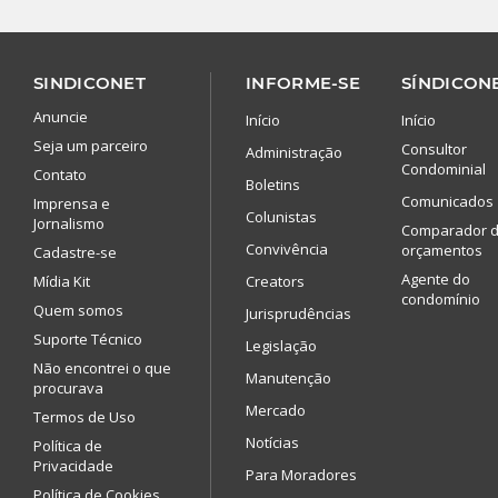
SINDICONET
INFORME-SE
SÍNDICONE
Anuncie
Início
Início
Seja um parceiro
Consultor
Administração
Condominial
Contato
Boletins
Comunicados
Imprensa e
Colunistas
Jornalismo
Comparador 
Convivência
orçamentos
Cadastre-se
Agente do
Mídia Kit
Creators
condomínio
Quem somos
Jurisprudências
Suporte Técnico
Legislação
Não encontrei o que
Manutenção
procurava
Mercado
Termos de Uso
Notícias
Política de
Privacidade
Para Moradores
Política de Cookies