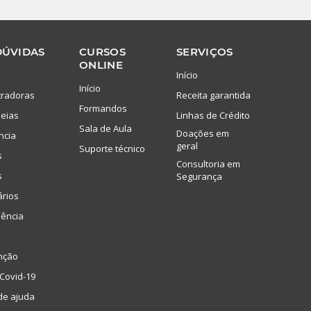
DÚVIDAS
CURSOS
SERVIÇOS
ONLINE
Início
Início
tradoras
Receita garantida
Formandos
eias
Linhas de Crédito
Sala de Aula
Doações em
ncia
geral
Suporte técnico
s
Consultoria em
s
Segurança
ários
lência
nção
Covid-19
de ajuda