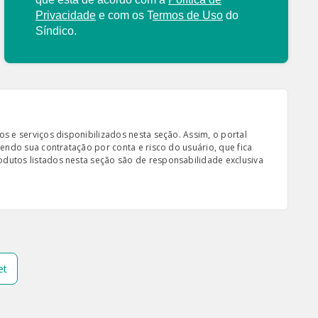
Privacidade
e com os
T
ermos de Uso
do
Síndico.
s e serviços disponibilizados nesta seção. Assim, o portal
sendo sua contratação por conta e risco do usuário, que fica
odutos listados nesta seção são de responsabilidade exclusiva
et