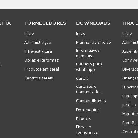
T IA
FORNECEDORES
DOWNLOADS
TIRA 
Início
Início
Início
Administração
Planner do síndico
Adminis
Informativos
Infra-estrutura
Assembl
mensais
Obras e Reformas
Convivê
de
Banners para
Produtos em geral
Diverso
whatsapp
Serviços gerais
Finança
Cartas
Cartazes e
Funcion
Comunicados
Inadimp
Compartilhados
Jurídico
Documentos
Manute
E-books
Plantão 
Fichas e
Central 
formulários