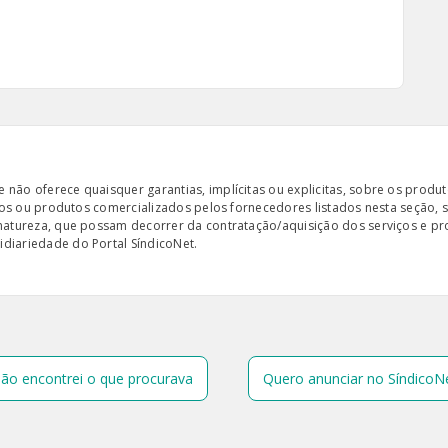
ão oferece quaisquer garantias, implícitas ou explicitas, sobre os produto
iços ou produtos comercializados pelos fornecedores listados nesta seção, 
 natureza, que possam decorrer da contratação/aquisição dos serviços e pr
diariedade do Portal SíndicoNet.
ão encontrei o que procurava
Quero anunciar no SíndicoN