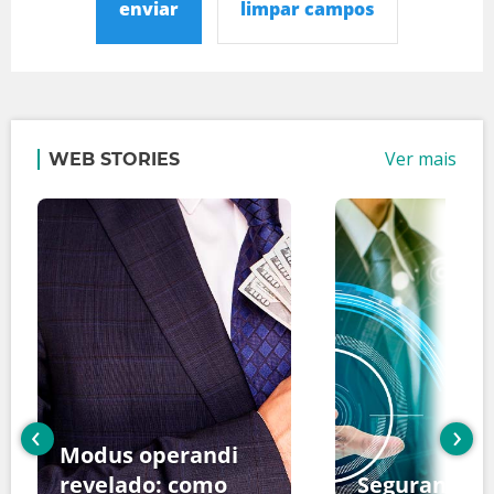
enviar
limpar campos
Ver mais
WEB STORIES
‹
›
Modus operandi
revelado: como
Segurança d