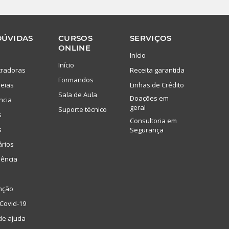
DÚVIDAS
CURSOS
SERVIÇOS
ONLINE
Início
Início
tradoras
Receita garantida
Formandos
eias
Linhas de Crédito
Sala de Aula
Doações em
ncia
geral
Suporte técnico
s
Consultoria em
s
Segurança
ários
lência
nção
Covid-19
de ajuda