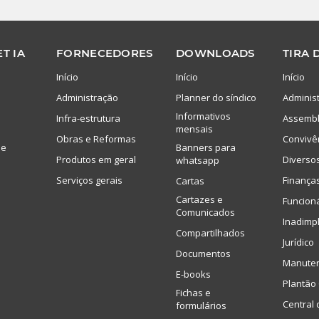
T IA
FORNECEDORES
DOWNLOADS
TIRA 
Início
Início
Início
Administração
Planner do síndico
Adminis
Informativos
Infra-estrutura
Assembl
mensais
Obras e Reformas
Convivê
de
Banners para
Produtos em geral
Diverso
whatsapp
Serviços gerais
Finança
Cartas
Cartazes e
Funcion
Comunicados
Inadimp
Compartilhados
Jurídico
Documentos
Manute
E-books
Plantão 
Fichas e
Central 
formulários