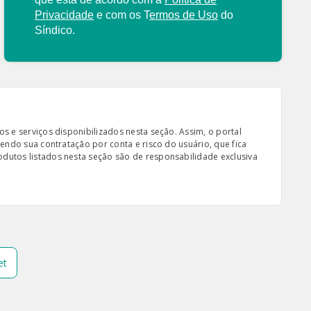
Privacidade
e com os
T
ermos de Uso
do
Síndico.
s e serviços disponibilizados nesta seção. Assim, o portal
sendo sua contratação por conta e risco do usuário, que fica
odutos listados nesta seção são de responsabilidade exclusiva
et