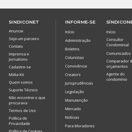
SINDICONET
INFORME-SE
SÍNDICONE
Anuncie
Início
Início
Seja um parceiro
Consultor
Administração
Condominial
Contato
Boletins
Comunicados
Imprensa e
Colunistas
Jornalismo
Comparador 
Convivência
orçamentos
Cadastre-se
Agente do
Mídia Kit
Creators
condomínio
Quem somos
Jurisprudências
Suporte Técnico
Legislação
Não encontrei o que
Manutenção
procurava
Mercado
Termos de Uso
Notícias
Política de
Privacidade
Para Moradores
Política de Cookies