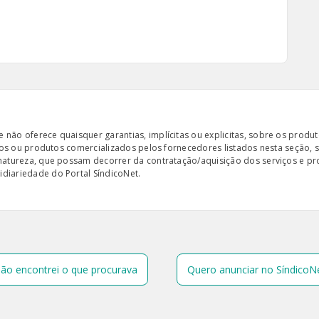
ão oferece quaisquer garantias, implícitas ou explicitas, sobre os produto
iços ou produtos comercializados pelos fornecedores listados nesta seção, 
 natureza, que possam decorrer da contratação/aquisição dos serviços e pr
diariedade do Portal SíndicoNet.
ão encontrei o que procurava
Quero anunciar no SíndicoN