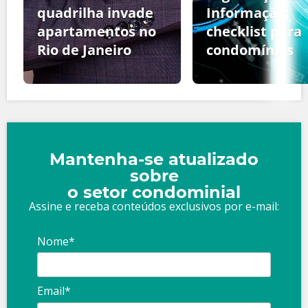
quadrilha invade
Informação:
apartamentos no
checklist para
Rio de Janeiro
condomínios
Mantenha-se atualizado
sobre
o setor condominial
Assine e receba conteúdos exclusivos por e-mail:
Nome*
Email*