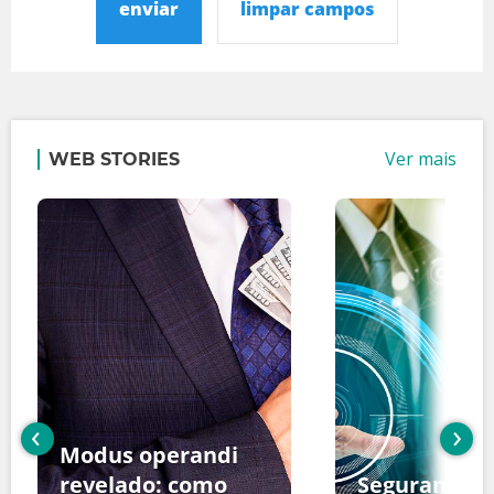
enviar
limpar campos
Ver mais
WEB STORIES
‹
›
Modus operandi
revelado: como
Segurança d