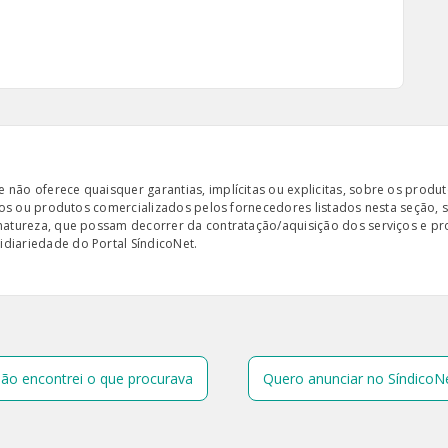
ão oferece quaisquer garantias, implícitas ou explicitas, sobre os produto
iços ou produtos comercializados pelos fornecedores listados nesta seção, 
 natureza, que possam decorrer da contratação/aquisição dos serviços e pr
diariedade do Portal SíndicoNet.
ão encontrei o que procurava
Quero anunciar no SíndicoN