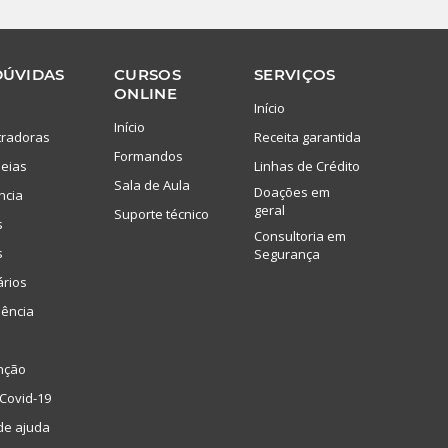
DÚVIDAS
CURSOS
SERVIÇOS
ONLINE
Início
Início
tradoras
Receita garantida
Formandos
eias
Linhas de Crédito
Sala de Aula
Doações em
ncia
geral
Suporte técnico
s
Consultoria em
s
Segurança
ários
lência
nção
Covid-19
de ajuda