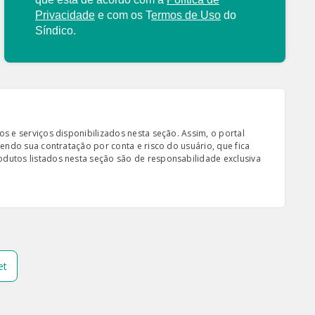
Privacidade
e com os
T
ermos de Uso
do
Síndico.
s e serviços disponibilizados nesta seção. Assim, o portal
sendo sua contratação por conta e risco do usuário, que fica
odutos listados nesta seção são de responsabilidade exclusiva
et