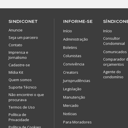
SINDICONET
INFORME-SE
SÍNDICONE
Anuncie
Início
Início
Seja um parceiro
Consultor
Administração
Condominial
Contato
Boletins
Comunicados
Imprensa e
Colunistas
Jornalismo
Comparador 
Convivência
orçamentos
Cadastre-se
Agente do
Mídia Kit
Creators
condomínio
Quem somos
Jurisprudências
Suporte Técnico
Legislação
Não encontrei o que
Manutenção
procurava
Mercado
Termos de Uso
Notícias
Política de
Privacidade
Para Moradores
Política de Cookies