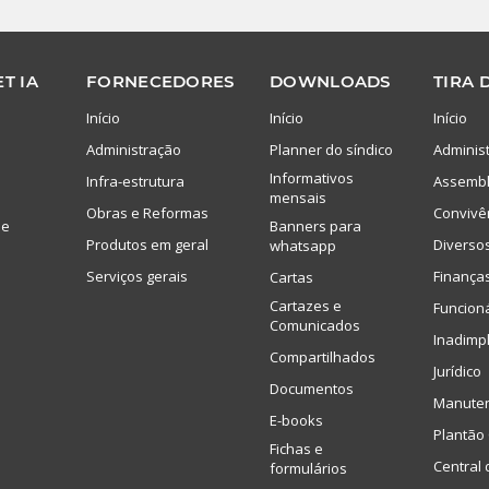
T IA
FORNECEDORES
DOWNLOADS
TIRA 
Início
Início
Início
Administração
Planner do síndico
Adminis
Informativos
Infra-estrutura
Assembl
mensais
Obras e Reformas
Convivê
de
Banners para
Produtos em geral
Diverso
whatsapp
Serviços gerais
Finança
Cartas
Cartazes e
Funcion
Comunicados
Inadimp
Compartilhados
Jurídico
Documentos
Manute
E-books
Plantão 
Fichas e
Central 
formulários