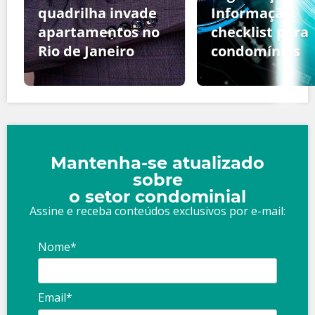
quadrilha invade
Informação:
apartamentos no
checklist para
Rio de Janeiro
condomínios
Mantenha-se atualizado
sobre
o setor condominial
Assine e receba conteúdos exclusivos por e-mail:
Nome*
Email*