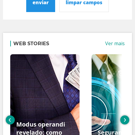
enviar
limpar campos
Ver mais
WEB STORIES
‹
›
Modus operandi
revelado: como
Segurança d