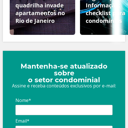
quadrilha invade
Informação:
apartamentos no
checklist para
Rio de Janeiro
condomínios
Mantenha-se atualizado
sobre
o setor condominial
Assine e receba conteúdos exclusivos por e-mail:
Nome*
Email*