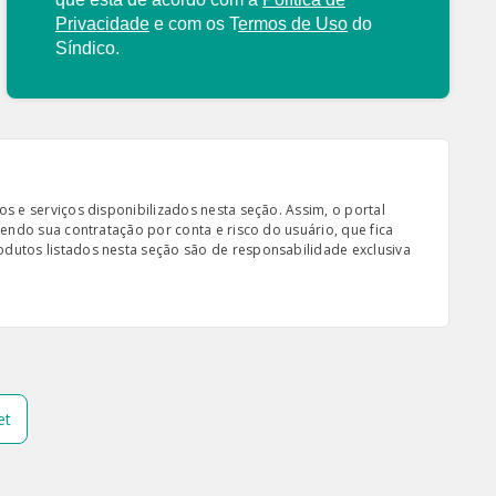
Privacidade
e com os
T
ermos de Uso
do
Síndico.
s e serviços disponibilizados nesta seção. Assim, o portal
sendo sua contratação por conta e risco do usuário, que fica
odutos listados nesta seção são de responsabilidade exclusiva
et