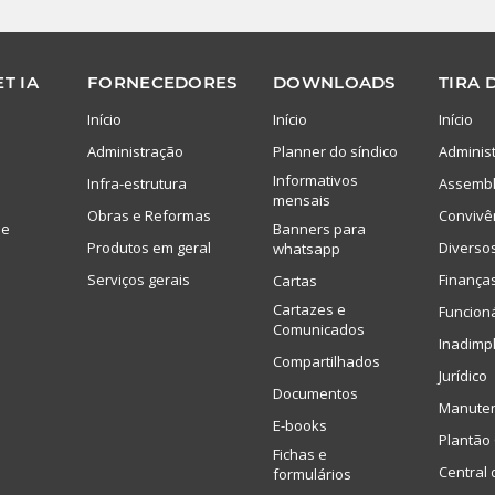
T IA
FORNECEDORES
DOWNLOADS
TIRA 
Início
Início
Início
Administração
Planner do síndico
Adminis
Informativos
Infra-estrutura
Assembl
mensais
Obras e Reformas
Convivê
de
Banners para
Produtos em geral
Diverso
whatsapp
Serviços gerais
Finança
Cartas
Cartazes e
Funcion
Comunicados
Inadimp
Compartilhados
Jurídico
Documentos
Manute
E-books
Plantão 
Fichas e
Central 
formulários