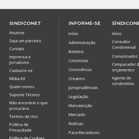
SINDICONET
INFORME-SE
SÍNDICONE
Anuncie
Início
Início
Seja um parceiro
Consultor
Administração
Condominial
Contato
Boletins
Comunicados
Imprensa e
Colunistas
Jornalismo
Comparador 
Convivência
orçamentos
Cadastre-se
Agente do
Mídia Kit
Creators
condomínio
Quem somos
Jurisprudências
Suporte Técnico
Legislação
Não encontrei o que
Manutenção
procurava
Mercado
Termos de Uso
Notícias
Política de
Privacidade
Para Moradores
Política de Cookies