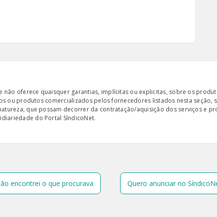
ão oferece quaisquer garantias, implícitas ou explicitas, sobre os produto
iços ou produtos comercializados pelos fornecedores listados nesta seção, 
 natureza, que possam decorrer da contratação/aquisição dos serviços e pr
diariedade do Portal SíndicoNet.
ão encontrei o que procurava
Quero anunciar no SíndicoN