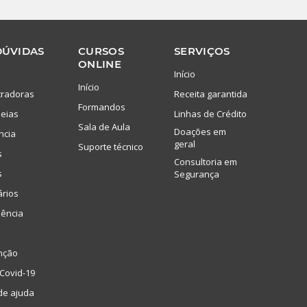
DÚVIDAS
CURSOS
SERVIÇOS
ONLINE
Início
Início
tradoras
Receita garantida
Formandos
eias
Linhas de Crédito
Sala de Aula
Doações em
ncia
geral
Suporte técnico
s
Consultoria em
s
Segurança
ários
lência
nção
Covid-19
de ajuda