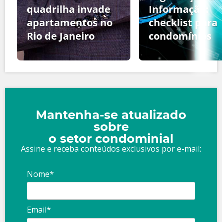
quadrilha invade
Informação:
apartamentos no
checklist para
Rio de Janeiro
condomínios
Mantenha-se atualizado
sobre
o setor condominial
Assine e receba conteúdos exclusivos por e-mail:
Nome*
Email*