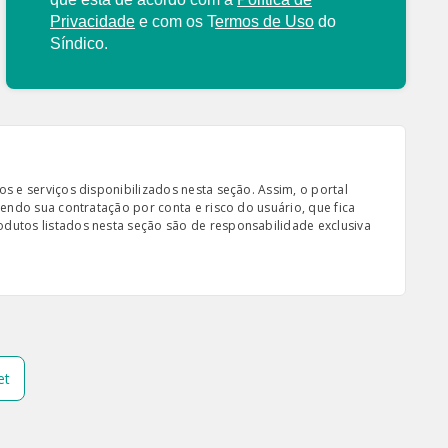
Privacidade
e com os
T
ermos de Uso
do
Síndico.
s e serviços disponibilizados nesta seção. Assim, o portal
sendo sua contratação por conta e risco do usuário, que fica
odutos listados nesta seção são de responsabilidade exclusiva
et