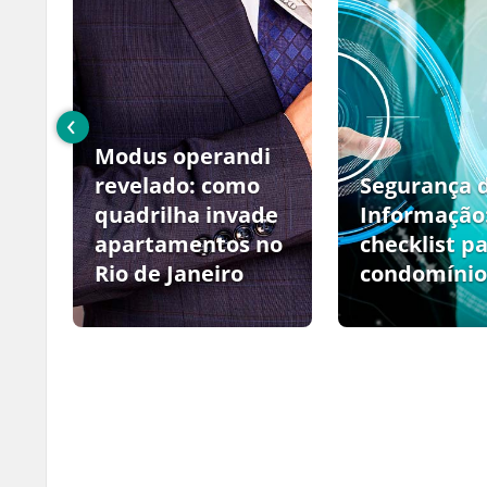
‹
Modus operandi
no
revelado: como
Segurança 
quadrilha invade
Informação
apartamentos no
checklist p
Rio de Janeiro
condomínio