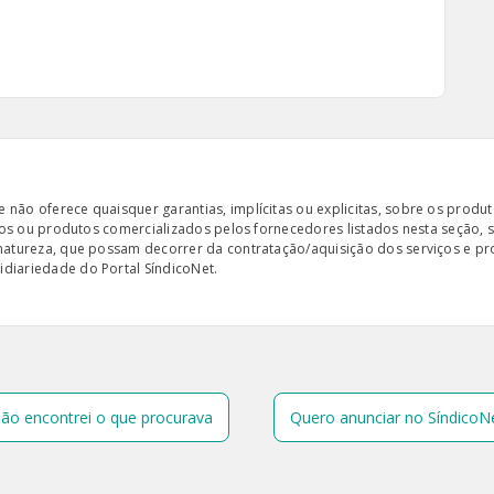
ão oferece quaisquer garantias, implícitas ou explicitas, sobre os produto
iços ou produtos comercializados pelos fornecedores listados nesta seção, 
 natureza, que possam decorrer da contratação/aquisição dos serviços e pr
diariedade do Portal SíndicoNet.
ão encontrei o que procurava
Quero anunciar no SíndicoN