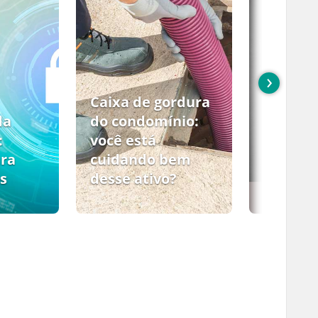
›
Caixa de gordura
da
do condomínio:
:
você está
ara
cuidando bem
s
desse ativo?
PCMSO