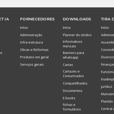
T IA
FORNECEDORES
DOWNLOADS
TIRA 
Início
Início
Início
Administração
Planner do síndico
Adminis
Informativos
Infra-estrutura
Assembl
mensais
Obras e Reformas
Convivê
de
Banners para
Produtos em geral
Diverso
whatsapp
Serviços gerais
Finança
Cartas
Cartazes e
Funcion
Comunicados
Inadimp
Compartilhados
Jurídico
Documentos
Manute
E-books
Plantão 
Fichas e
Central 
formulários