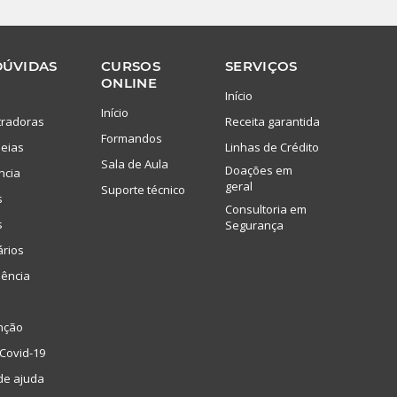
DÚVIDAS
CURSOS
SERVIÇOS
ONLINE
Início
Início
tradoras
Receita garantida
Formandos
eias
Linhas de Crédito
Sala de Aula
Doações em
ncia
geral
Suporte técnico
s
Consultoria em
s
Segurança
ários
lência
nção
Covid-19
de ajuda