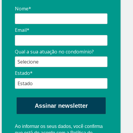
Nome*
Email*
Síndico
profissional:
Ina
Qual a sua atuação no condomínio?
cuidado com as
con
propagandas
ent
Estado*
: O que é?
enganosas!
pre
Assinar newsletter
Ao informar os seus dados, você confirma
que está de acordo com a
Política de