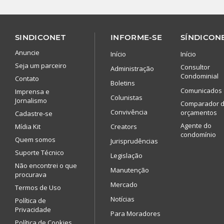
SINDICONET
INFORME-SE
SÍNDICONE
Anuncie
Início
Início
Seja um parceiro
Consultor
Administração
Condominial
Contato
Boletins
Comunicados
Imprensa e
Colunistas
Jornalismo
Comparador 
Convivência
orçamentos
Cadastre-se
Agente do
Mídia Kit
Creators
condomínio
Quem somos
Jurisprudências
Suporte Técnico
Legislação
Não encontrei o que
Manutenção
procurava
Mercado
Termos de Uso
Notícias
Política de
Privacidade
Para Moradores
Política de Cookies