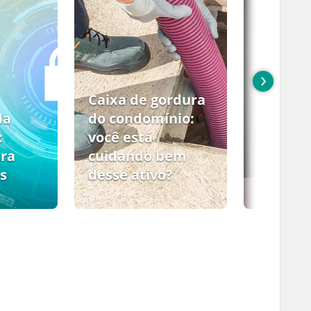
›
Caixa de gordura
da
do condomínio:
:
você está
ara
cuidando bem
s
desse ativo?
PCMSO