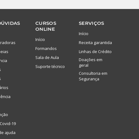
DÚVIDAS
CURSOS
SERVIÇOS
ONLINE
Início
Início
tradoras
Receita garantida
Formandos
eias
Linhas de Crédito
Sala de Aula
Doações em
ncia
geral
Suporte técnico
s
Consultoria em
s
Segurança
ários
lência
nção
Covid-19
de ajuda