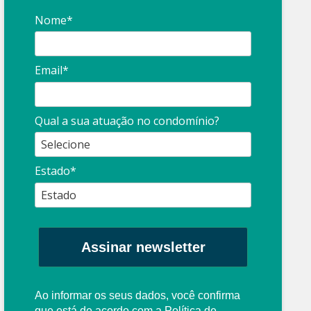
Nome*
Email*
Síndico
profissional:
Ina
Qual a sua atuação no condomínio?
cuidado com as
con
propagandas
ent
Estado*
: O que é?
enganosas!
pre
Assinar newsletter
Ao informar os seus dados, você confirma
que está de acordo com a
Política de