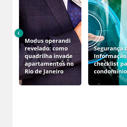
‹
Modus operandi
no
revelado: como
Segurança 
quadrilha invade
Informação
apartamentos no
checklist p
Rio de Janeiro
condomínio