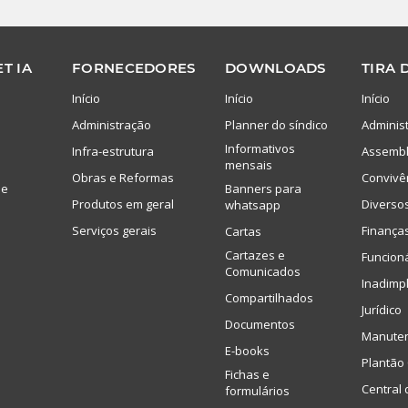
T IA
FORNECEDORES
DOWNLOADS
TIRA 
Início
Início
Início
Administração
Planner do síndico
Adminis
Informativos
Infra-estrutura
Assembl
mensais
Obras e Reformas
Convivê
de
Banners para
Produtos em geral
Diverso
whatsapp
Serviços gerais
Finança
Cartas
Cartazes e
Funcion
Comunicados
Inadimp
Compartilhados
Jurídico
Documentos
Manute
E-books
Plantão 
Fichas e
Central 
formulários