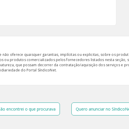
ão oferece quaisquer garantias, implícitas ou explicitas, sobre os produto
iços ou produtos comercializados pelos fornecedores listados nesta seção, 
 natureza, que possam decorrer da contratação/aquisição dos serviços e pr
diariedade do Portal SíndicoNet.
ão encontrei o que procurava
Quero anunciar no SíndicoN