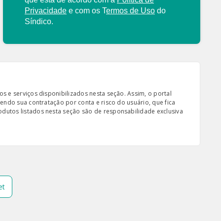
Privacidade
e com os
T
ermos de Uso
do
Síndico.
s e serviços disponibilizados nesta seção. Assim, o portal
sendo sua contratação por conta e risco do usuário, que fica
odutos listados nesta seção são de responsabilidade exclusiva
et