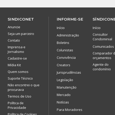
SINDICONET
INFORME-SE
SÍNDICONE
Anuncie
Início
Início
Seja um parceiro
Consultor
Administração
Condominial
Contato
Boletins
Comunicados
Imprensa e
Colunistas
Jornalismo
Comparador 
Convivência
orçamentos
Cadastre-se
Agente do
Mídia Kit
Creators
condomínio
Quem somos
Jurisprudências
Suporte Técnico
Legislação
Não encontrei o que
Manutenção
procurava
Mercado
Termos de Uso
Notícias
Política de
Privacidade
Para Moradores
Política de Cookies