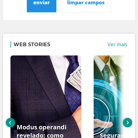
enviar
limpar campos
Ver mais
WEB STORIES
‹
›
Modus operandi
revelado: como
Segurança d