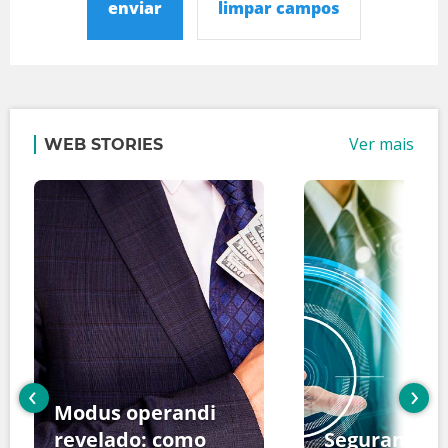
enviar
limpar campos
Ver mais
WEB STORIES
‹
›
Modus operandi
revelado: como
Segurança d