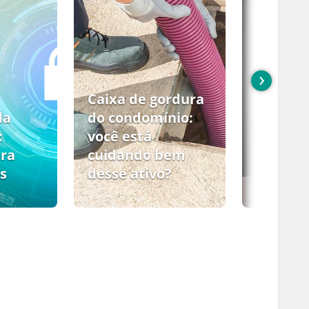
›
Caixa de gordura
da
do condomínio:
:
você está
ara
cuidando bem
s
desse ativo?
PCMSO