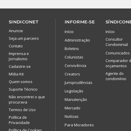
SINDICONET
INFORME-SE
SÍNDICONE
Anuncie
Início
Início
Seja um parceiro
Consultor
Administração
Condominial
Contato
Boletins
Comunicados
Imprensa e
Colunistas
Jornalismo
Comparador 
Convivência
orçamentos
Cadastre-se
Agente do
Mídia Kit
Creators
condomínio
Quem somos
Jurisprudências
Suporte Técnico
Legislação
Não encontrei o que
Manutenção
procurava
Mercado
Termos de Uso
Notícias
Política de
Privacidade
Para Moradores
Política de Cookies