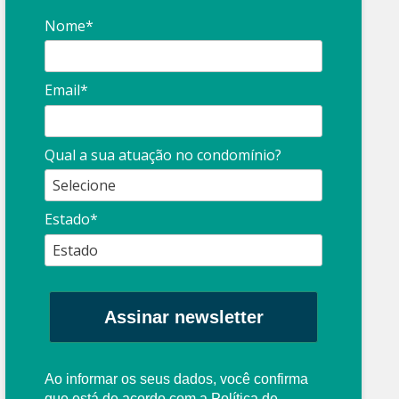
Nome*
Email*
Síndico
profissional:
Ina
Qual a sua atuação no condomínio?
cuidado com as
con
propagandas
ent
Estado*
: O que é?
enganosas!
pre
Assinar newsletter
Ao informar os seus dados, você confirma
que está de acordo com a
Política de