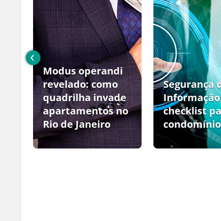
‹
Modus operandi
no
revelado: como
Segurança 
quadrilha invade
Informação
apartamentos no
checklist p
Rio de Janeiro
condomínio