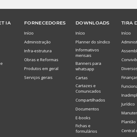
T IA
FORNECEDORES
DOWNLOADS
TIRA 
Início
Início
Início
Administração
Planner do síndico
Adminis
Informativos
Infra-estrutura
Assembl
mensais
Obras e Reformas
Convivê
de
Banners para
Produtos em geral
Diverso
whatsapp
Serviços gerais
Finança
Cartas
Cartazes e
Funcion
Comunicados
Inadimp
Compartilhados
Jurídico
Documentos
Manute
E-books
Plantão 
Fichas e
Central 
formulários