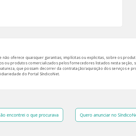
ão oferece quaisquer garantias, implícitas ou explicitas, sobre os produto
iços ou produtos comercializados pelos fornecedores listados nesta seção, 
 natureza, que possam decorrer da contratação/aquisição dos serviços e pr
diariedade do Portal SíndicoNet.
ão encontrei o que procurava
Quero anunciar no SíndicoN