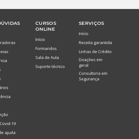
DÚVIDAS
CURSOS
SERVIÇOS
ONLINE
Início
Início
tradoras
Receita garantida
Formandos
eias
Linhas de Crédito
Sala de Aula
Doações em
ncia
geral
Suporte técnico
s
Consultoria em
s
Segurança
ários
lência
nção
Covid-19
de ajuda