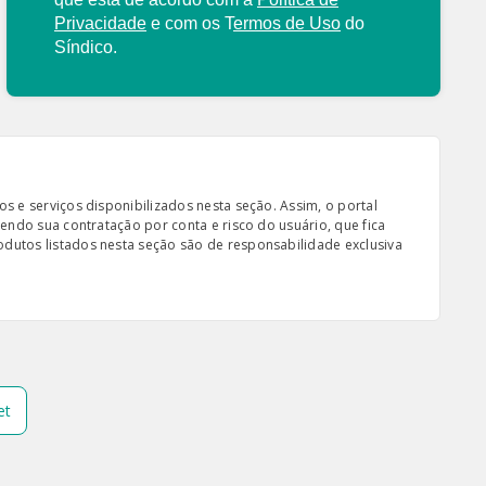
Privacidade
e com os
T
ermos de Uso
do
Síndico.
s e serviços disponibilizados nesta seção. Assim, o portal
sendo sua contratação por conta e risco do usuário, que fica
odutos listados nesta seção são de responsabilidade exclusiva
et