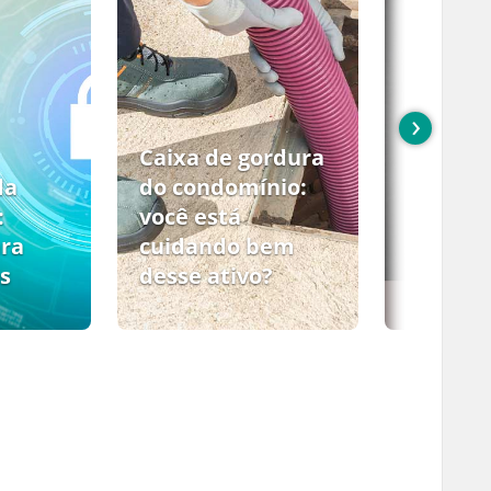
›
Caixa de gordura
da
do condomínio:
:
você está
ara
cuidando bem
s
desse ativo?
PCMSO