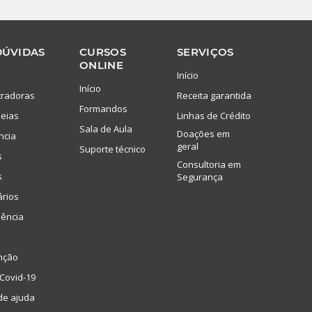
DÚVIDAS
CURSOS
SERVIÇOS
ONLINE
Início
Início
tradoras
Receita garantida
Formandos
eias
Linhas de Crédito
Sala de Aula
Doações em
ncia
geral
Suporte técnico
s
Consultoria em
s
Segurança
ários
lência
nção
Covid-19
de ajuda