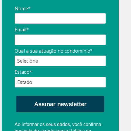
Nome*
Email*
Síndico
profissional:
Ina
Qual a sua atuação no condomínio?
cuidado com as
con
propagandas
ent
Estado*
: O que é?
enganosas!
pre
Assinar newsletter
Ao informar os seus dados, você confirma
que está de acordo com a
Política de