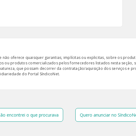
ão oferece quaisquer garantias, implícitas ou explicitas, sobre os produto
iços ou produtos comercializados pelos fornecedores listados nesta seção, 
 natureza, que possam decorrer da contratação/aquisição dos serviços e pr
diariedade do Portal SíndicoNet.
ão encontrei o que procurava
Quero anunciar no SíndicoN