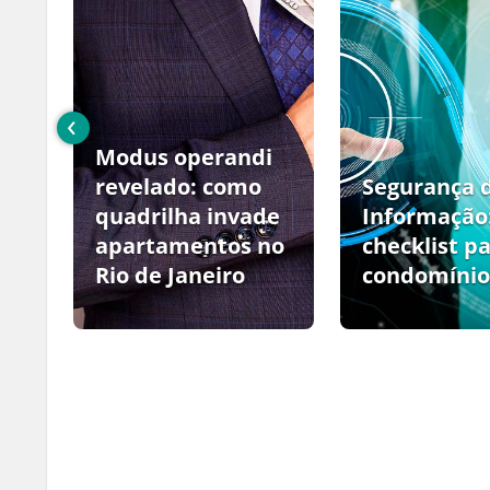
‹
Modus operandi
no
revelado: como
Segurança 
quadrilha invade
Informação
apartamentos no
checklist p
Rio de Janeiro
condomínio