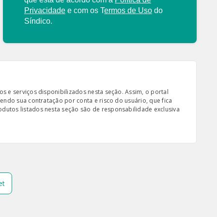
Privacidade
e com os
T
ermos de Uso
do
Síndico.
s e serviços disponibilizados nesta seção. Assim, o portal
sendo sua contratação por conta e risco do usuário, que fica
odutos listados nesta seção são de responsabilidade exclusiva
et