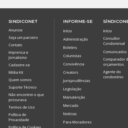
SINDICONET
INFORME-SE
SÍNDICONE
Anuncie
Início
Início
Seja um parceiro
Consultor
Administração
Condominial
Contato
Boletins
Comunicados
Imprensa e
Colunistas
Jornalismo
Comparador 
Convivência
orçamentos
Cadastre-se
Agente do
Mídia Kit
Creators
condomínio
Quem somos
Jurisprudências
Suporte Técnico
Legislação
Não encontrei o que
Manutenção
procurava
Mercado
Termos de Uso
Notícias
Política de
Privacidade
Para Moradores
Política de Cookies