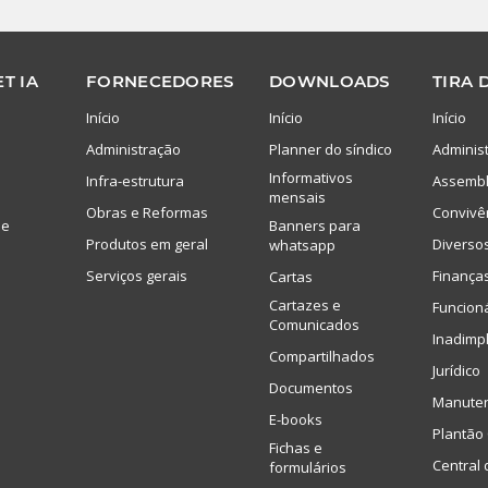
T IA
FORNECEDORES
DOWNLOADS
TIRA 
Início
Início
Início
Administração
Planner do síndico
Adminis
Informativos
Infra-estrutura
Assembl
mensais
Obras e Reformas
Convivê
de
Banners para
Produtos em geral
Diverso
whatsapp
Serviços gerais
Finança
Cartas
Cartazes e
Funcion
Comunicados
Inadimp
Compartilhados
Jurídico
Documentos
Manute
E-books
Plantão 
Fichas e
Central 
formulários