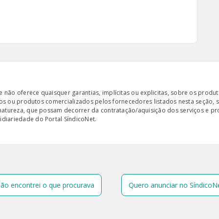
ão oferece quaisquer garantias, implícitas ou explicitas, sobre os produto
iços ou produtos comercializados pelos fornecedores listados nesta seção, 
 natureza, que possam decorrer da contratação/aquisição dos serviços e pr
diariedade do Portal SíndicoNet.
ão encontrei o que procurava
Quero anunciar no SíndicoN