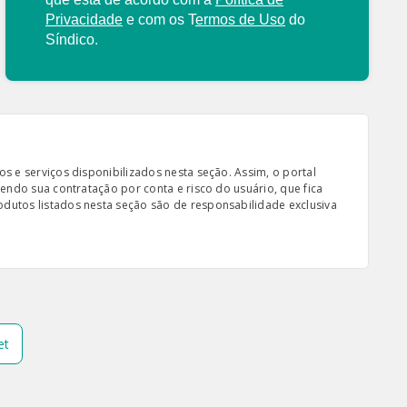
Privacidade
e com os
T
ermos de Uso
do
Síndico.
s e serviços disponibilizados nesta seção. Assim, o portal
sendo sua contratação por conta e risco do usuário, que fica
odutos listados nesta seção são de responsabilidade exclusiva
et