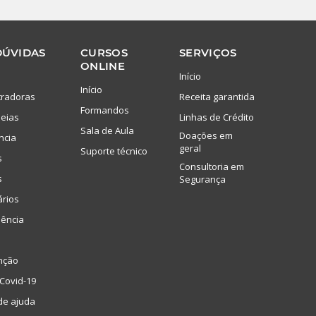
DÚVIDAS
CURSOS
SERVIÇOS
ONLINE
Início
Início
tradoras
Receita garantida
Formandos
eias
Linhas de Crédito
Sala de Aula
Doações em
ncia
geral
Suporte técnico
s
Consultoria em
s
Segurança
ários
lência
nção
Covid-19
de ajuda