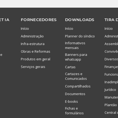
T IA
FORNECEDORES
DOWNLOADS
TIRA 
Início
Início
Início
Administração
Planner do síndico
Adminis
Informativos
Infra-estrutura
Assembl
mensais
Obras e Reformas
Convivê
de
Banners para
Produtos em geral
Diverso
whatsapp
Serviços gerais
Finança
Cartas
Cartazes e
Funcion
Comunicados
Inadimp
Compartilhados
Jurídico
Documentos
Manute
E-books
Plantão 
Fichas e
Central 
formulários