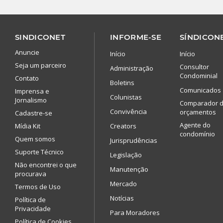
SINDICONET
INFORME-SE
SÍNDICONE
Anuncie
Início
Início
Seja um parceiro
Consultor
Administração
Condominial
Contato
Boletins
Comunicados
Imprensa e
Colunistas
Jornalismo
Comparador 
Convivência
orçamentos
Cadastre-se
Agente do
Mídia Kit
Creators
condomínio
Quem somos
Jurisprudências
Suporte Técnico
Legislação
Não encontrei o que
Manutenção
procurava
Mercado
Termos de Uso
Notícias
Política de
Privacidade
Para Moradores
Política de Cookies