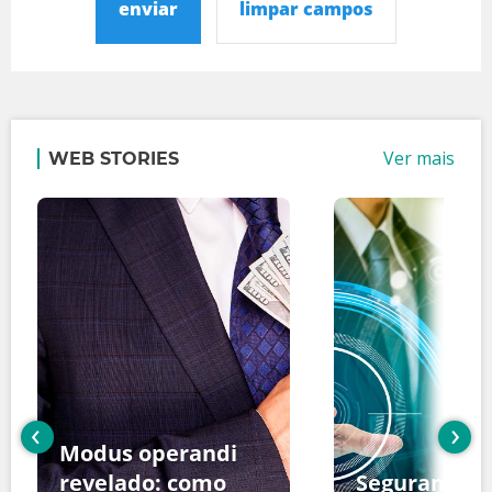
enviar
limpar campos
Ver mais
WEB STORIES
‹
›
Modus operandi
revelado: como
Segurança d