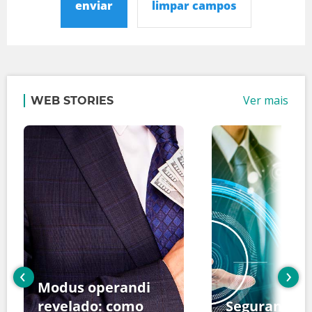
enviar
limpar campos
Ver mais
WEB STORIES
‹
›
Modus operandi
revelado: como
Segurança d