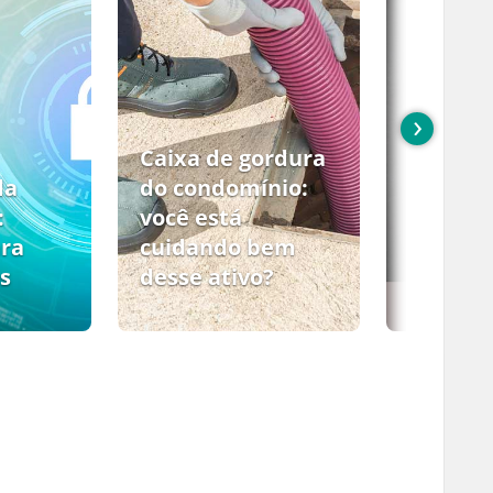
›
Caixa de gordura
da
do condomínio:
:
você está
ara
cuidando bem
s
desse ativo?
PCMSO