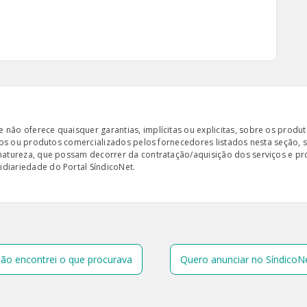
ão oferece quaisquer garantias, implícitas ou explicitas, sobre os produto
iços ou produtos comercializados pelos fornecedores listados nesta seção, 
 natureza, que possam decorrer da contratação/aquisição dos serviços e pr
diariedade do Portal SíndicoNet.
ão encontrei o que procurava
Quero anunciar no SíndicoN