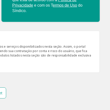
Privacidade
e com os
T
ermos de Uso
do
Síndico.
s e serviços disponibilizados nesta seção. Assim, o portal
sendo sua contratação por conta e risco do usuário, que fica
odutos listados nesta seção são de responsabilidade exclusiva
et