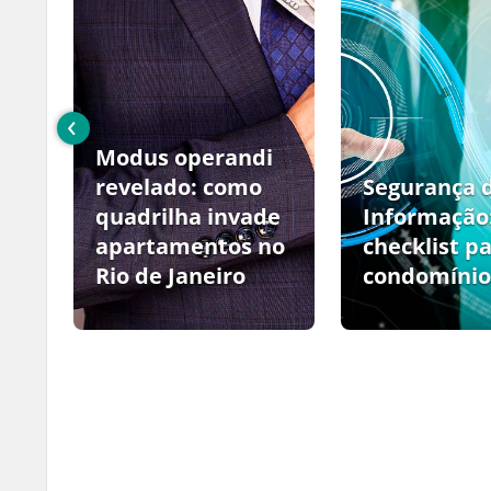
‹
Modus operandi
no
revelado: como
Segurança 
quadrilha invade
Informação
apartamentos no
checklist p
Rio de Janeiro
condomínio