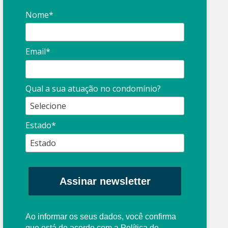
Nome*
Email*
Síndico
profissional:
Ina
Qual a sua atuação no condomínio?
cuidado com as
con
propagandas
ent
Estado*
: O que é?
enganosas!
pre
Assinar newsletter
Ao informar os seus dados, você confirma
que está de acordo com a
Política de