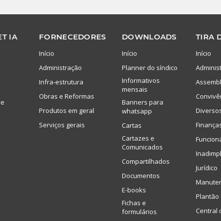
T IA
FORNECEDORES
DOWNLOADS
TIRA 
Início
Início
Início
Administração
Planner do síndico
Adminis
Informativos
Infra-estrutura
Assembl
mensais
Obras e Reformas
Convivê
de
Banners para
Produtos em geral
Diverso
whatsapp
Serviços gerais
Finança
Cartas
Cartazes e
Funcion
Comunicados
Inadimp
Compartilhados
Jurídico
Documentos
Manute
E-books
Plantão 
Fichas e
Central 
formulários