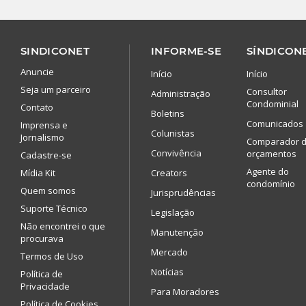
SINDICONET
INFORME-SE
SÍNDICONE
Anuncie
Início
Início
Seja um parceiro
Consultor
Administração
Condominial
Contato
Boletins
Comunicados
Imprensa e
Colunistas
Jornalismo
Comparador 
Convivência
orçamentos
Cadastre-se
Agente do
Mídia Kit
Creators
condomínio
Quem somos
Jurisprudências
Suporte Técnico
Legislação
Não encontrei o que
Manutenção
procurava
Mercado
Termos de Uso
Notícias
Política de
Privacidade
Para Moradores
Política de Cookies