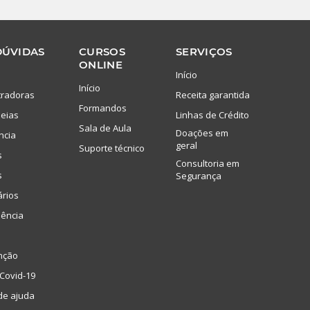
DÚVIDAS
CURSOS
SERVIÇOS
ONLINE
Início
Início
tradoras
Receita garantida
Formandos
eias
Linhas de Crédito
Sala de Aula
Doações em
ncia
geral
Suporte técnico
s
Consultoria em
s
Segurança
ários
lência
nção
Covid-19
de ajuda