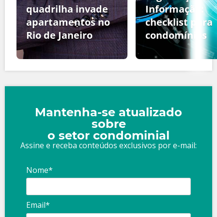
quadrilha invade
Informação:
apartamentos no
checklist para
Rio de Janeiro
condomínios
Mantenha-se atualizado
sobre
o setor condominial
Assine e receba conteúdos exclusivos por e-mail:
Nome*
Email*