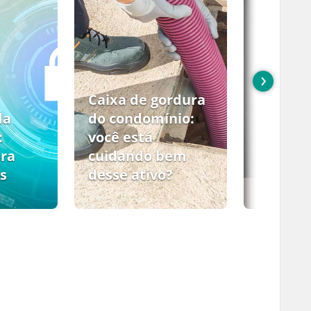
›
Caixa de gordura
da
do condomínio:
:
você está
ara
cuidando bem
s
desse ativo?
PCMSO