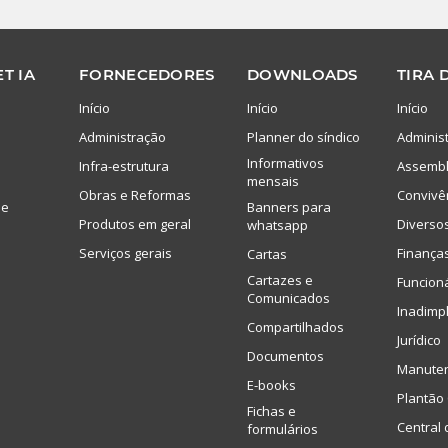
T IA
FORNECEDORES
DOWNLOADS
TIRA 
Início
Início
Início
Administração
Planner do síndico
Adminis
Informativos
Infra-estrutura
Assembl
mensais
Obras e Reformas
Convivê
de
Banners para
Produtos em geral
Diverso
whatsapp
Serviços gerais
Finança
Cartas
Cartazes e
Funcion
Comunicados
Inadimp
Compartilhados
Jurídico
Documentos
Manute
E-books
Plantão 
Fichas e
Central 
formulários