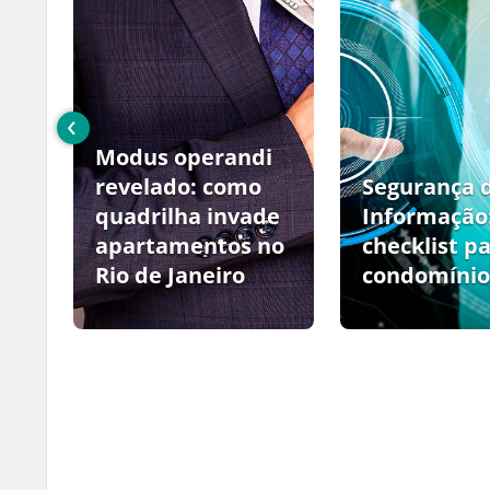
‹
Modus operandi
no
revelado: como
Segurança 
quadrilha invade
Informação
apartamentos no
checklist p
Rio de Janeiro
condomínio