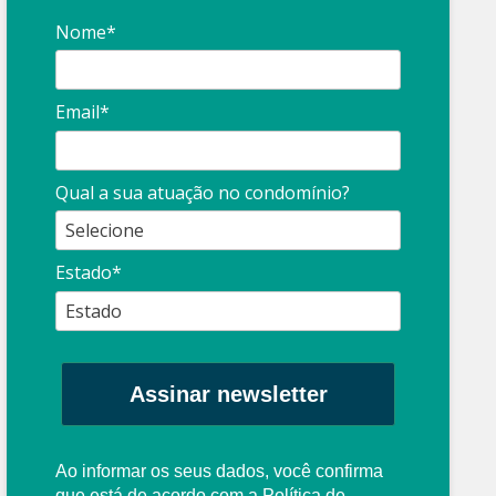
Nome*
Email*
Síndico
profissional:
Ina
Qual a sua atuação no condomínio?
cuidado com as
con
propagandas
ent
Estado*
: O que é?
enganosas!
pre
Assinar newsletter
Ao informar os seus dados, você confirma
que está de acordo com a
Política de