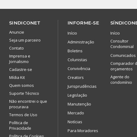
SINDICONET
INFORME-SE
SÍNDICONE
Anuncie
Início
Início
Seja um parceiro
Consultor
Administração
Condominial
Contato
Boletins
Comunicados
Imprensa e
Colunistas
Jornalismo
Comparador 
Convivência
orçamentos
Cadastre-se
Agente do
Mídia Kit
Creators
condomínio
Quem somos
Jurisprudências
Suporte Técnico
Legislação
Não encontrei o que
Manutenção
procurava
Mercado
Termos de Uso
Notícias
Política de
Privacidade
Para Moradores
Política de Cookies