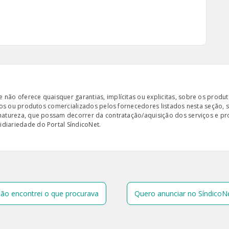
ão oferece quaisquer garantias, implícitas ou explicitas, sobre os produto
iços ou produtos comercializados pelos fornecedores listados nesta seção, 
 natureza, que possam decorrer da contratação/aquisição dos serviços e pr
diariedade do Portal SíndicoNet.
ão encontrei o que procurava
Quero anunciar no SíndicoN