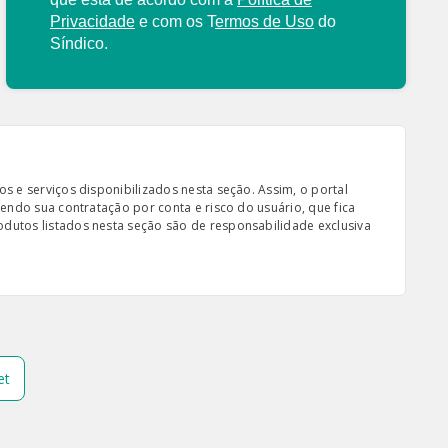
Privacidade
e com os
T
ermos de Uso
do
Síndico.
s e serviços disponibilizados nesta seção. Assim, o portal
sendo sua contratação por conta e risco do usuário, que fica
odutos listados nesta seção são de responsabilidade exclusiva
et