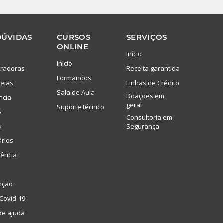
DÚVIDAS
CURSOS
SERVIÇOS
ONLINE
Início
Início
tradoras
Receita garantida
Formandos
eias
Linhas de Crédito
Sala de Aula
Doações em
ncia
geral
Suporte técnico
s
Consultoria em
s
Segurança
ários
lência
nção
Covid-19
de ajuda