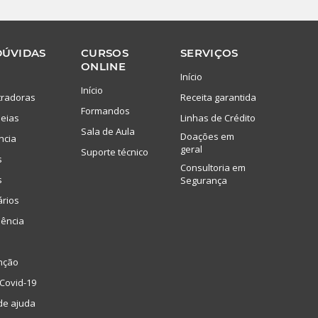
DÚVIDAS
CURSOS
SERVIÇOS
ONLINE
Início
Início
tradoras
Receita garantida
Formandos
eias
Linhas de Crédito
Sala de Aula
Doações em
ncia
geral
Suporte técnico
s
Consultoria em
s
Segurança
ários
lência
nção
Covid-19
de ajuda