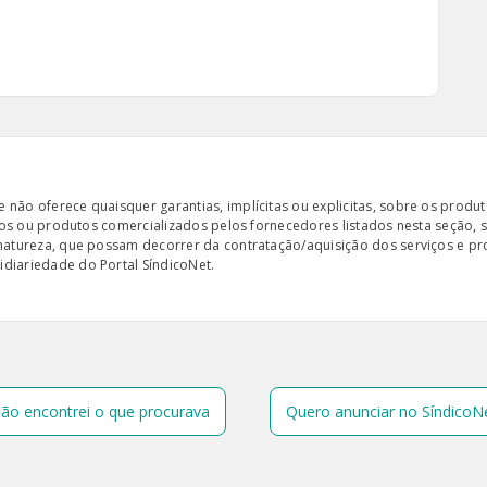
ão oferece quaisquer garantias, implícitas ou explicitas, sobre os produto
iços ou produtos comercializados pelos fornecedores listados nesta seção, 
 natureza, que possam decorrer da contratação/aquisição dos serviços e pr
diariedade do Portal SíndicoNet.
ão encontrei o que procurava
Quero anunciar no SíndicoN