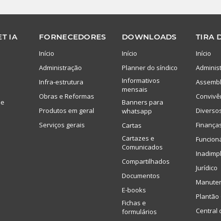
T IA
FORNECEDORES
DOWNLOADS
TIRA 
Início
Início
Início
Administração
Planner do síndico
Adminis
Informativos
Infra-estrutura
Assembl
mensais
Obras e Reformas
Convivê
de
Banners para
Produtos em geral
Diverso
whatsapp
Serviços gerais
Finança
Cartas
Cartazes e
Funcion
Comunicados
Inadimp
Compartilhados
Jurídico
Documentos
Manute
E-books
Plantão 
Fichas e
Central 
formulários