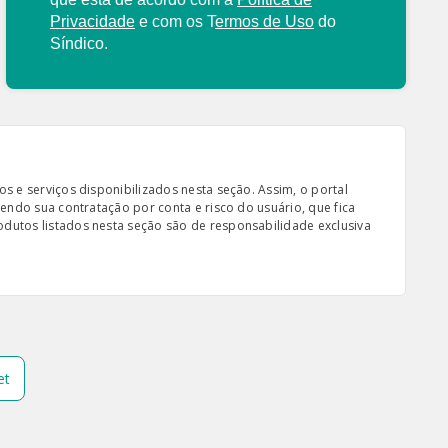
Privacidade
e com os
T
ermos de Uso
do
Síndico.
s e serviços disponibilizados nesta seção. Assim, o portal
sendo sua contratação por conta e risco do usuário, que fica
odutos listados nesta seção são de responsabilidade exclusiva
et