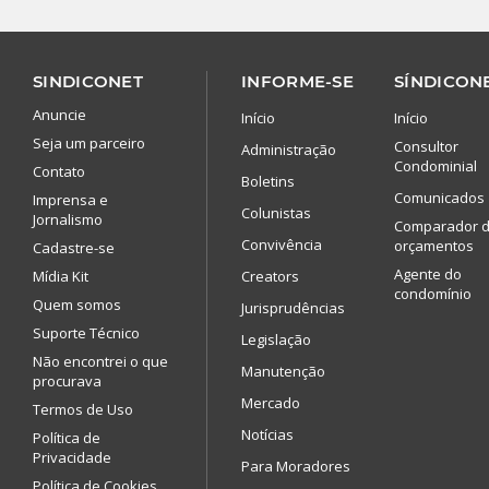
SINDICONET
INFORME-SE
SÍNDICONE
Anuncie
Início
Início
Seja um parceiro
Consultor
Administração
Condominial
Contato
Boletins
Comunicados
Imprensa e
Colunistas
Jornalismo
Comparador 
Convivência
orçamentos
Cadastre-se
Agente do
Mídia Kit
Creators
condomínio
Quem somos
Jurisprudências
Suporte Técnico
Legislação
Não encontrei o que
Manutenção
procurava
Mercado
Termos de Uso
Notícias
Política de
Privacidade
Para Moradores
Política de Cookies