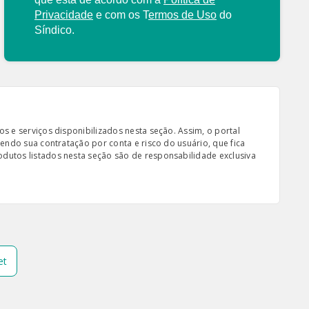
Privacidade
e com os
T
ermos de Uso
do
Síndico.
s e serviços disponibilizados nesta seção. Assim, o portal
sendo sua contratação por conta e risco do usuário, que fica
odutos listados nesta seção são de responsabilidade exclusiva
et