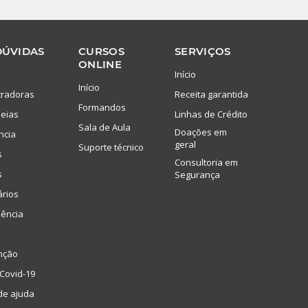
DÚVIDAS
CURSOS
SERVIÇOS
ONLINE
Início
Início
tradoras
Receita garantida
Formandos
eias
Linhas de Crédito
Sala de Aula
Doações em
ncia
geral
Suporte técnico
s
Consultoria em
s
Segurança
ários
lência
nção
Covid-19
de ajuda