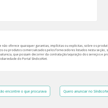
ão oferece quaisquer garantias, implícitas ou explicitas, sobre os produto
iços ou produtos comercializados pelos fornecedores listados nesta seção, 
 natureza, que possam decorrer da contratação/aquisição dos serviços e pr
diariedade do Portal SíndicoNet.
ão encontrei o que procurava
Quero anunciar no SíndicoN