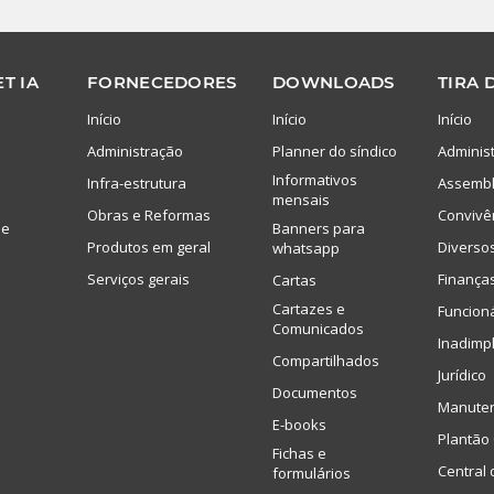
T IA
FORNECEDORES
DOWNLOADS
TIRA 
Início
Início
Início
Administração
Planner do síndico
Adminis
Informativos
Infra-estrutura
Assembl
mensais
Obras e Reformas
Convivê
de
Banners para
Produtos em geral
Diverso
whatsapp
Serviços gerais
Finança
Cartas
Cartazes e
Funcion
Comunicados
Inadimp
Compartilhados
Jurídico
Documentos
Manute
E-books
Plantão 
Fichas e
Central 
formulários