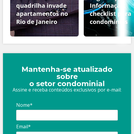
quadrilha invade
Informação:
apartamentos no
checklist para
Rio de Janeiro
condomínios
Mantenha-se atualizado
sobre
o setor condominial
Assine e receba conteúdos exclusivos por e-mail:
Nome*
Email*