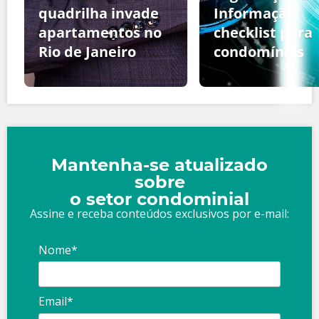
quadrilha invade
Informação:
apartamentos no
checklist para
Rio de Janeiro
condomínios
Mantenha-se atualizado
sobre
o setor condominial
Assine e receba conteúdos exclusivos por e-mail:
Nome*
Email*