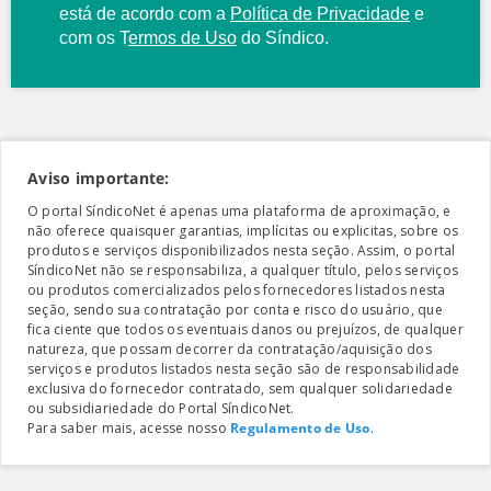
está de acordo com a
Política de Privacidade
e
com os
T
ermos de Uso
do Síndico.
Aviso importante:
O portal SíndicoNet é apenas uma plataforma de aproximação, e
não oferece quaisquer garantias, implícitas ou explicitas, sobre os
produtos e serviços disponibilizados nesta seção. Assim, o portal
SíndicoNet não se responsabiliza, a qualquer título, pelos serviços
ou produtos comercializados pelos fornecedores listados nesta
seção, sendo sua contratação por conta e risco do usuário, que
fica ciente que todos os eventuais danos ou prejuízos, de qualquer
natureza, que possam decorrer da contratação/aquisição dos
serviços e produtos listados nesta seção são de responsabilidade
exclusiva do fornecedor contratado, sem qualquer solidariedade
ou subsidiariedade do Portal SíndicoNet.
Para saber mais, acesse nosso
Regulamento de Uso
.