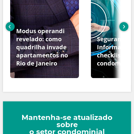
‹
›
Modus operandi
revelado: como
Segurança d
quadrilha invade
Informação:
apartamentos no
checklist pa
Rio de Janeiro
condomínio
Mantenha-se atualizado
sobre
o setor condominial