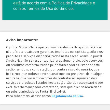
está de acordo com a
Política de Privacidade
e
com os
T
ermos de Uso
do Síndico.
Aviso importante:
O portal SíndicoNet é apenas uma plataforma de aproximação, e
não oferece quaisquer garantias, implícitas ou explicitas, sobre os
produtos e serviços disponibilizados nesta seção. Assim, o portal
SíndicoNet não se responsabiliza, a qualquer título, pelos serviços
ou produtos comercializados pelos fornecedores listados nesta
seção, sendo sua contratação por conta e risco do usuário, que
fica ciente que todos os eventuais danos ou prejuízos, de qualquer
natureza, que possam decorrer da contratação/aquisição dos
serviços e produtos listados nesta seção são de responsabilidade
exclusiva do fornecedor contratado, sem qualquer solidariedade
ou subsidiariedade do Portal SíndicoNet.
Para saber mais, acesse nosso
Regulamento de Uso
.