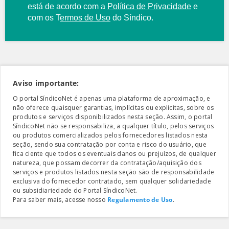
está de acordo com a
Política de Privacidade
e
com os
T
ermos de Uso
do Síndico.
Aviso importante:
O portal SíndicoNet é apenas uma plataforma de aproximação, e
não oferece quaisquer garantias, implícitas ou explicitas, sobre os
produtos e serviços disponibilizados nesta seção. Assim, o portal
SíndicoNet não se responsabiliza, a qualquer título, pelos serviços
ou produtos comercializados pelos fornecedores listados nesta
seção, sendo sua contratação por conta e risco do usuário, que
fica ciente que todos os eventuais danos ou prejuízos, de qualquer
natureza, que possam decorrer da contratação/aquisição dos
serviços e produtos listados nesta seção são de responsabilidade
exclusiva do fornecedor contratado, sem qualquer solidariedade
ou subsidiariedade do Portal SíndicoNet.
Para saber mais, acesse nosso
Regulamento de Uso
.