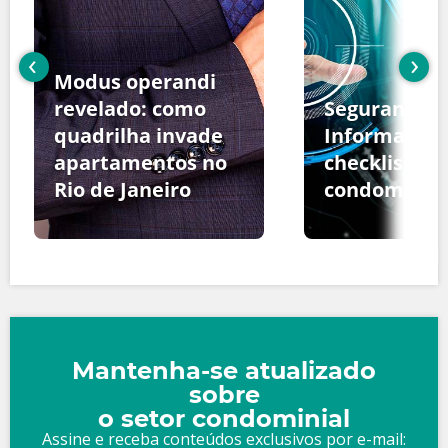
‹
›
Modus operandi
revelado: como
Segurança d
quadrilha invade
Informação:
apartamentos no
checklist pa
Rio de Janeiro
condomínio
Mantenha-se atualizado
sobre
o setor condominial
Assine e receba conteúdos exclusivos por e-mail: