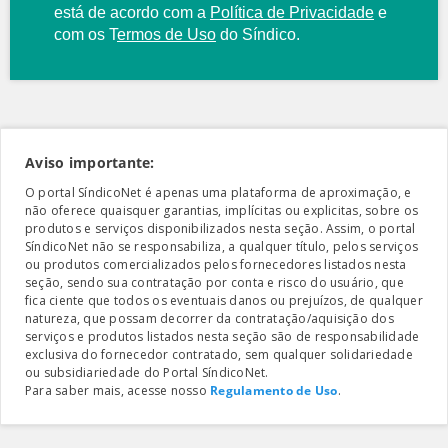
está de acordo com a
Política de Privacidade
e
com os
T
ermos de Uso
do Síndico.
Aviso importante:
O portal SíndicoNet é apenas uma plataforma de aproximação, e
não oferece quaisquer garantias, implícitas ou explicitas, sobre os
produtos e serviços disponibilizados nesta seção. Assim, o portal
SíndicoNet não se responsabiliza, a qualquer título, pelos serviços
ou produtos comercializados pelos fornecedores listados nesta
seção, sendo sua contratação por conta e risco do usuário, que
fica ciente que todos os eventuais danos ou prejuízos, de qualquer
natureza, que possam decorrer da contratação/aquisição dos
serviços e produtos listados nesta seção são de responsabilidade
exclusiva do fornecedor contratado, sem qualquer solidariedade
ou subsidiariedade do Portal SíndicoNet.
Para saber mais, acesse nosso
Regulamento de Uso
.