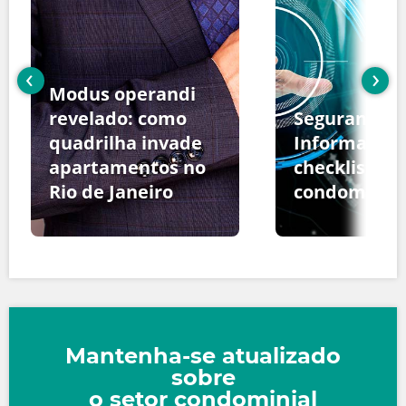
‹
›
Modus operandi
revelado: como
Segurança d
quadrilha invade
Informação:
apartamentos no
checklist pa
Rio de Janeiro
condomínio
Mantenha-se atualizado
sobre
o setor condominial