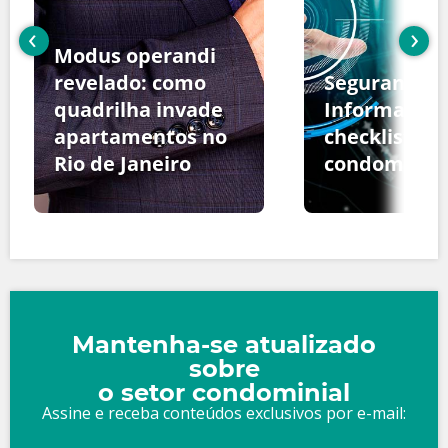
‹
›
Modus operandi
revelado: como
Segurança d
quadrilha invade
Informação:
apartamentos no
checklist pa
Rio de Janeiro
condomínio
Mantenha-se atualizado
sobre
o setor condominial
Assine e receba conteúdos exclusivos por e-mail: