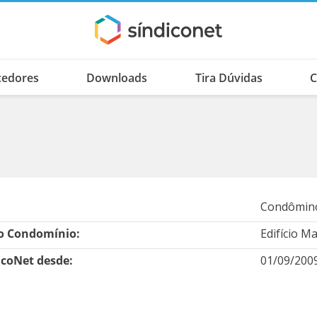
cedores
Downloads
Tira Dúvidas
C
Condômino
 Condomínio:
Edifício M
icoNet desde:
01/09/200