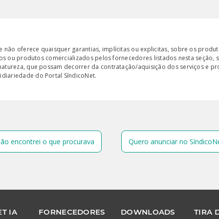
ão oferece quaisquer garantias, implícitas ou explicitas, sobre os produto
iços ou produtos comercializados pelos fornecedores listados nesta seção, 
 natureza, que possam decorrer da contratação/aquisição dos serviços e pr
diariedade do Portal SíndicoNet.
ão encontrei o que procurava
Quero anunciar no SíndicoN
T IA
FORNECEDORES
DOWNLOADS
TIRA 