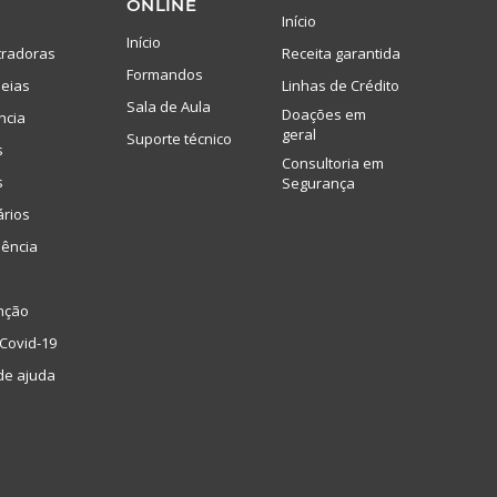
ONLINE
Início
Início
tradoras
Receita garantida
Formandos
eias
Linhas de Crédito
Sala de Aula
Doações em
ncia
geral
Suporte técnico
s
Consultoria em
s
Segurança
ários
lência
nção
Covid-19
de ajuda