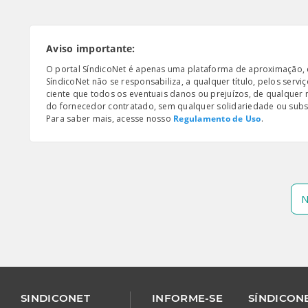
Aviso importante:
O portal SíndicoNet é apenas uma plataforma de aproximação, e n
SíndicoNet não se responsabiliza, a qualquer título, pelos serv
ciente que todos os eventuais danos ou prejuízos, de qualquer
do fornecedor contratado, sem qualquer solidariedade ou subsi
Para saber mais, acesse nosso
Regulamento de Uso
.
N
SINDICONET
INFORME-SE
SÍNDICONE