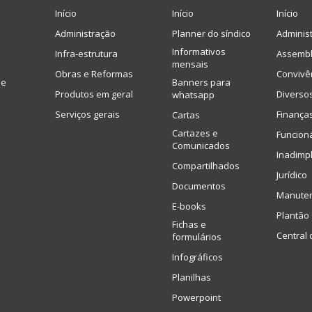
Início
Início
Início
Administração
Planner do síndico
Adminis
Informativos
Infra-estrutura
Assembl
mensais
Obras e Reformas
Convivê
de
Banners para
Produtos em geral
Diverso
whatsapp
Serviços gerais
Finança
Cartas
Cartazes e
Funcion
Comunicados
Inadimp
Compartilhados
Jurídico
Documentos
Manute
E-books
Plantão 
Fichas e
Central 
formulários
Infográficos
Planilhas
Powerpoint