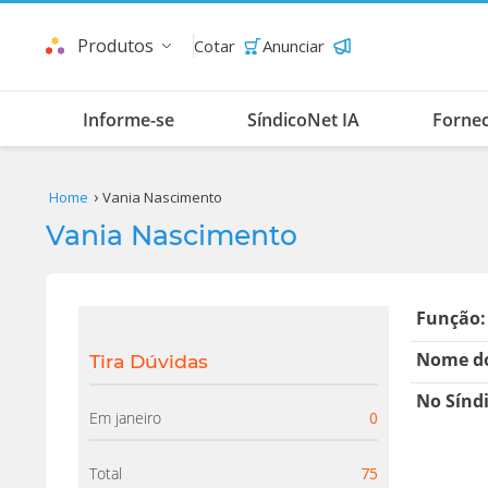
Produtos
Cotar
Anunciar
Informe-se
SíndicoNet IA
Forne
Home
Vania Nascimento
Vania Nascimento
Função:
Nome do
Tira Dúvidas
No Sínd
Em janeiro
0
Total
75