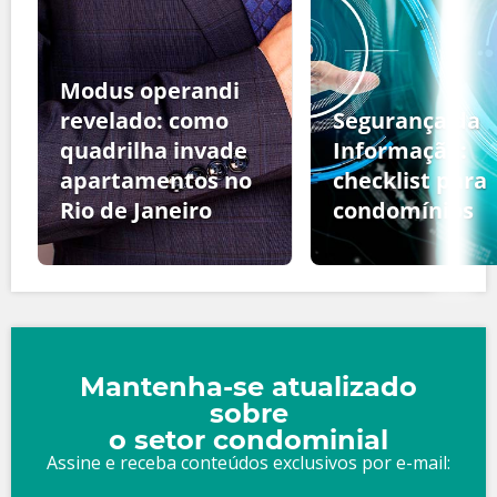
Modus operandi
revelado: como
Segurança da
quadrilha invade
Informação:
apartamentos no
checklist para
Rio de Janeiro
condomínios
Mantenha-se atualizado
sobre
o setor condominial
Assine e receba conteúdos exclusivos por e-mail: