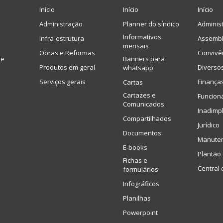
Início
Início
Início
Administração
Planner do síndico
Adminis
Informativos
Infra-estrutura
Assembl
mensais
Obras e Reformas
Convivê
de
Banners para
Produtos em geral
Diverso
whatsapp
Serviços gerais
Finança
Cartas
Cartazes e
Funcion
Comunicados
Inadimp
Compartilhados
Jurídico
Documentos
Manute
E-books
Plantão 
Fichas e
Central 
formulários
Infográficos
Planilhas
Powerpoint