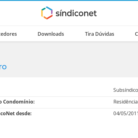
cedores
Downloads
Tira Dúvidas
C
ro
Subsíndico
 Condomínio:
Residência
icoNet desde:
04/05/201