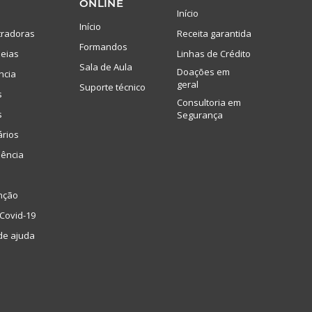
ONLINE
Início
Início
tradoras
Receita garantida
Formandos
eias
Linhas de Crédito
Sala de Aula
Doações em
ncia
geral
Suporte técnico
s
Consultoria em
s
Segurança
ários
lência
nção
Covid-19
de ajuda