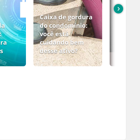
›
Caixa de gordura
da
do condomínio:
:
você está
ara
cuidando bem
s
desse ativo?
PCMSO