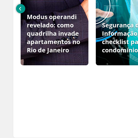
‹
Modus operandi
no
revelado: como
Segurança 
quadrilha invade
Informação
apartamentos no
checklist p
Rio de Janeiro
condomínio