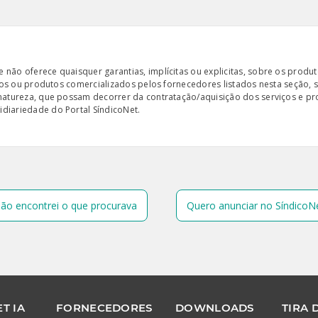
ão oferece quaisquer garantias, implícitas ou explicitas, sobre os produto
iços ou produtos comercializados pelos fornecedores listados nesta seção, 
 natureza, que possam decorrer da contratação/aquisição dos serviços e pr
diariedade do Portal SíndicoNet.
ão encontrei o que procurava
Quero anunciar no SíndicoN
T IA
FORNECEDORES
DOWNLOADS
TIRA 