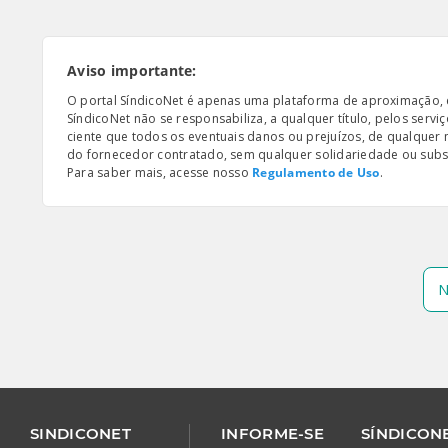
Aviso importante:
O portal SíndicoNet é apenas uma plataforma de aproximação, e n
SíndicoNet não se responsabiliza, a qualquer título, pelos serv
ciente que todos os eventuais danos ou prejuízos, de qualquer
do fornecedor contratado, sem qualquer solidariedade ou subsi
Para saber mais, acesse nosso
Regulamento de Uso
.
N
SINDICONET
INFORME-SE
SÍNDICONE