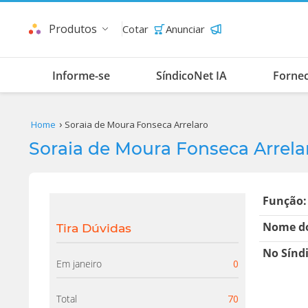
Produtos
Cotar
Anunciar
Informe-se
SíndicoNet IA
Forne
Home
Soraia de Moura Fonseca Arrelaro
Soraia de Moura Fonseca Arrela
Função:
Nome do
Tira Dúvidas
No Sínd
Em janeiro
0
Total
70