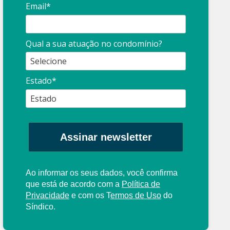
Email*
Síndico
profissional:
Ina
Qual a sua atuação no condomínio?
cuidado com as
con
propagandas
ent
Estado*
: O que é?
enganosas!
pre
Assinar newsletter
Ao informar os seus dados, você confirma
que está de acordo com a
Política de
Privacidade
e com os
T
ermos de Uso
do
Síndico.