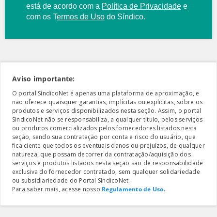
está de acordo com a
Política de Privacidade
e
com os
T
ermos de Uso
do Síndico.
Aviso importante:
O portal SíndicoNet é apenas uma plataforma de aproximação, e
não oferece quaisquer garantias, implícitas ou explicitas, sobre os
produtos e serviços disponibilizados nesta seção. Assim, o portal
SíndicoNet não se responsabiliza, a qualquer título, pelos serviços
ou produtos comercializados pelos fornecedores listados nesta
seção, sendo sua contratação por conta e risco do usuário, que
fica ciente que todos os eventuais danos ou prejuízos, de qualquer
natureza, que possam decorrer da contratação/aquisição dos
serviços e produtos listados nesta seção são de responsabilidade
exclusiva do fornecedor contratado, sem qualquer solidariedade
ou subsidiariedade do Portal SíndicoNet.
Para saber mais, acesse nosso
Regulamento de Uso
.