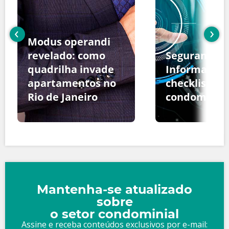
‹
›
Modus operandi
revelado: como
Segurança d
quadrilha invade
Informação:
apartamentos no
checklist pa
Rio de Janeiro
condomínio
Mantenha-se atualizado
sobre
o setor condominial
Assine e receba conteúdos exclusivos por e-mail: