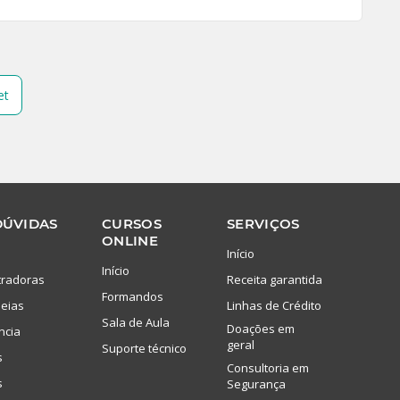
et
DÚVIDAS
CURSOS
SERVIÇOS
ONLINE
Início
Início
tradoras
Receita garantida
Formandos
eias
Linhas de Crédito
Sala de Aula
Doações em
ncia
geral
Suporte técnico
s
Consultoria em
s
Segurança