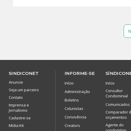
N
SINDICONET
INFORME-SE
SÍNDICONE
Anuncie
Início
Início
Seja um parceiro
Consultor
Administração
Condominial
Contato
Boletins
Comunicados
Imprensa e
Colunistas
Jornalismo
Comparador 
Convivência
orçamentos
Cadastre-se
Agente do
Mídia Kit
Creators
condomínio