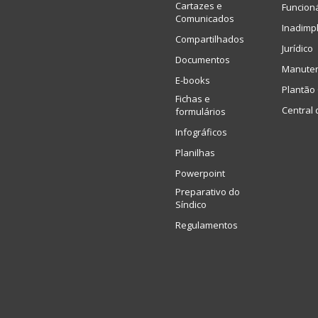
Cartazes e
Funcion
Comunicados
Inadimp
Compartilhados
Jurídico
Documentos
Manute
E-books
Plantão 
Fichas e
Central 
formulários
Infográficos
Planilhas
Powerpoint
Preparativo do
Síndico
Regulamentos