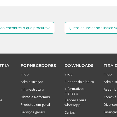
ão encontrei o que procurava
Quero anunciar no SíndicoN
T IA
FORNECEDORES
DOWNLOADS
TIRA 
Início
Início
Início
Administração
Planner do síndico
Adminis
Informativos
Infra-estrutura
Assembl
mensais
Obras e Reformas
Convivê
de
Banners para
Produtos em geral
Diverso
whatsapp
Serviços gerais
Finança
Cartas