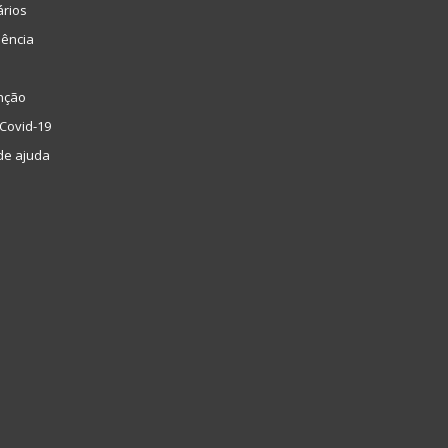
ários
lência
nção
Covid-19
de ajuda