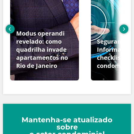
‹
›
Modus operandi
revelado: como
Segurança d
quadrilha invade
Informação:
apartamentos no
checklist pa
Rio de Janeiro
condomínio
Mantenha-se atualizado
sobre