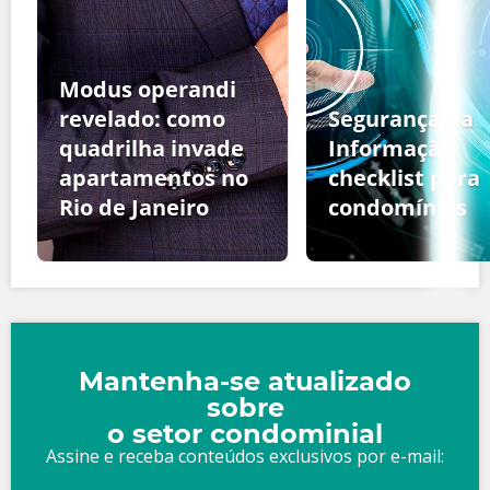
Modus operandi
revelado: como
Segurança da
quadrilha invade
Informação:
apartamentos no
checklist para
Rio de Janeiro
condomínios
Mantenha-se atualizado
sobre
o setor condominial
Assine e receba conteúdos exclusivos por e-mail: